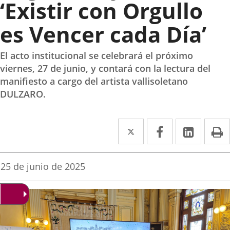
‘Existir con Orgullo
es Vencer cada Día’
El acto institucional se celebrará el próximo
viernes, 27 de junio, y contará con la lectura del
manifiesto a cargo del artista vallisoletano
DULZARO.
Twitter
Enlace
Facebook
Enlace
Linke
Enlace
I
a
a
a
una
una
una
Fecha
25 de junio de 2025
de
aplicación
aplicación
aplica
la
noticia
externa.
externa.
extern