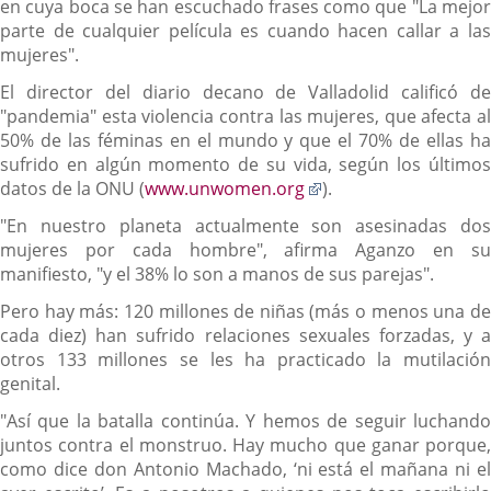
en cuya boca se han escuchado frases como que "La mejor
parte de cualquier película es cuando hacen callar a las
mujeres".
El director del diario decano de Valladolid calificó de
"pandemia" esta violencia contra las mujeres, que afecta al
50% de las féminas en el mundo y que el 70% de ellas ha
sufrido en algún momento de su vida, según los últimos
Enlace
datos de la ONU (
www.unwomen.org
).
a
"En nuestro planeta actualmente son asesinadas dos
una
mujeres por cada hombre", afirma Aganzo en su
aplicación
manifiesto, "y el 38% lo son a manos de sus parejas".
externa.
Pero hay más: 120 millones de niñas (más o menos una de
cada diez) han sufrido relaciones sexuales forzadas, y a
otros 133 millones se les ha practicado la mutilación
genital.
"Así que la batalla continúa. Y hemos de seguir luchando
juntos contra el monstruo. Hay mucho que ganar porque,
como dice don Antonio Machado, ‘ni está el mañana ni el