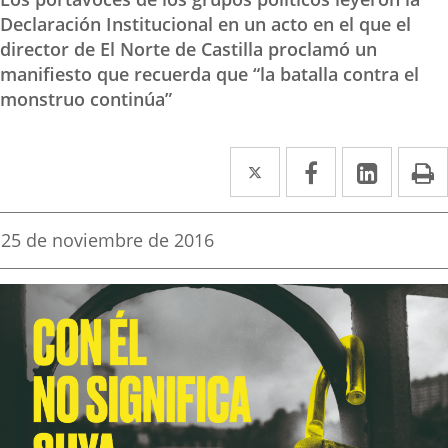
Declaración Institucional en un acto en el que el
director de El Norte de Castilla proclamó un
manifiesto que recuerda que “la batalla contra el
monstruo continúa”
Twitter
Enlace
Facebook
Enlace
Linke
Enlace
I
a
a
a
una
una
una
Fecha
25 de noviembre de 2016
de
aplicación
aplicación
aplica
la
noticia
externa.
externa.
extern