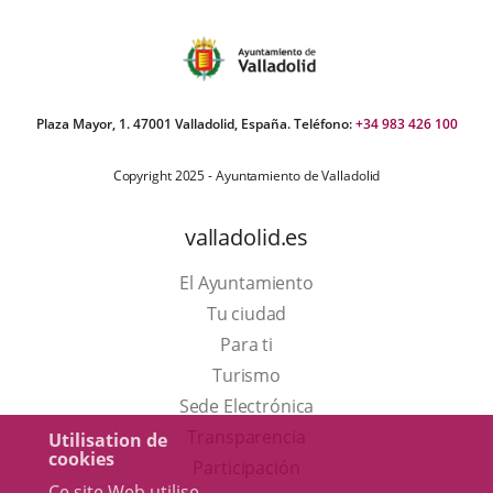
Plaza Mayor, 1. 47001 Valladolid, España. Teléfono:
+34 983 426 100
Copyright 2025 - Ayuntamiento de Valladolid
valladolid.es
El Ayuntamiento
Tu ciudad
Para ti
Este
Turismo
enlace
Enlace
Sede Electrónica
se
a
Transparencia
Utilisation de
cookies
abrirá
una
Participación
Ce site Web utilise