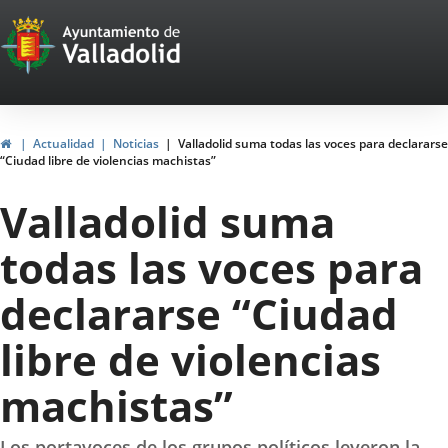
Portal
Saltar al contenido
Web
del
Ayuntamiento
Inicio
Actualidad
Noticias
Valladolid suma todas las voces para declararse
“Ciudad libre de violencias machistas”
de
Valladolid suma
Valladolid
todas las voces para
declararse “Ciudad
libre de violencias
machistas”
Los portavoces de los grupos políticos leyeron la