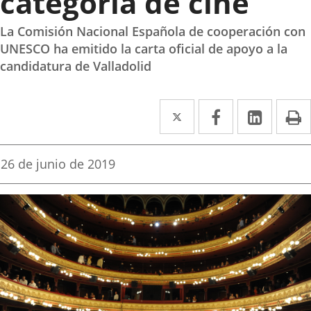
categoría de cine
La Comisión Nacional Española de cooperación con
UNESCO ha emitido la carta oficial de apoyo a la
candidatura de Valladolid
Twitter
Enlace
Facebook
Enlace
Linke
Enlace
I
a
a
a
una
una
una
Fecha
26 de junio de 2019
de
aplicación
aplicación
aplica
la
noticia
externa.
externa.
extern