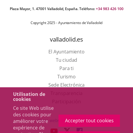
Plaza Mayor, 1. 47001 Valladolid, España. Teléfono:
+34 983 426 100
Copyright 2025 - Ayuntamiento de Valladolid
valladolid.es
El Ayuntamiento
Tu ciudad
Para ti
Este
Turismo
enlace
Enlace
Sede Electrónica
se
a
Transparencia
Utilisation de
cookies
abrirá
una
Participación
Ce site Web utilise
en
aplicación
des cookies pour
una
externa.
Accepter tout cookies
Otras webs del ayuntamiento
améliorer votre
ventana
expérience de
aderSocial
ENLACE
ENLACE
ENLACE