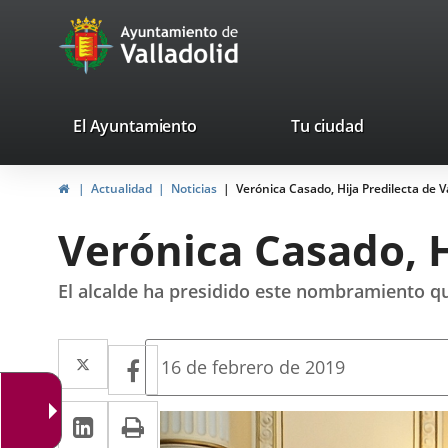
Portal
Saltar al contenido
avaTop
Web
del
Ayuntamiento
valladolid.es
El Ayuntamiento
Tu ciudad
de
Inicio
Actualidad
Noticias
Verónica Casado, Hija Predilecta de V
Valladolid
Verónica Casado, H
El alcalde ha presidido este nombramiento qu
Twitter
Enlace
Facebook
Enlace
Fecha
16 de febrero de 2019
de
a
a
la
LinkedIn
Enlace
Imprimir
una
noticia
una