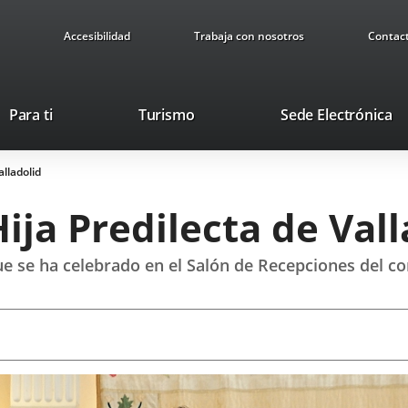
Accesibilidad
Trabaja con nosotros
Contac
Este
En
Para ti
Turismo
Sede Electrónica
enlace
a
se
u
alladolid
abrirá
ap
en
ex
ija Predilecta de Vall
una
ventana
nueva.
e se ha celebrado en el Salón de Recepciones del con