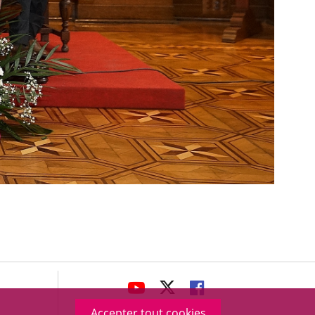
avaHeaderSocial
ENLACE
ENLACE
ENLACE
A
A
A
Accepter tout cookies