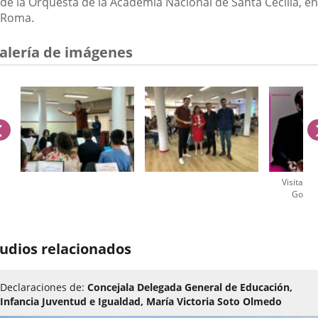
de la Orquesta de la Academia Nacional de Santa Cecilia, en
Roma.
alería de imágenes
anterior
Visita E
Gonzá
úmero
e
udios relacionados
apositivas:
Declaraciones de:
Concejala Delegada General de Educación,
Infancia Juventud e Igualdad, María Victoria Soto Olmedo