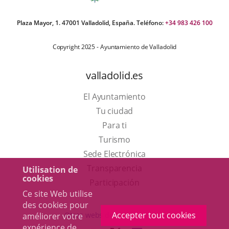
Plaza Mayor, 1. 47001 Valladolid, España. Teléfono:
+34 983 426 100
Copyright 2025 - Ayuntamiento de Valladolid
valladolid.es
El Ayuntamiento
Tu ciudad
Para ti
Este
Turismo
enlace
Enlace
Sede Electrónica
se
a
Transparencia
Utilisation de
cookies
abrirá
una
Participación
Ce site Web utilise
en
aplicación
des cookies pour
una
externa.
Accepter tout cookies
Otras webs del ayuntamiento
améliorer votre
ventana
expérience de