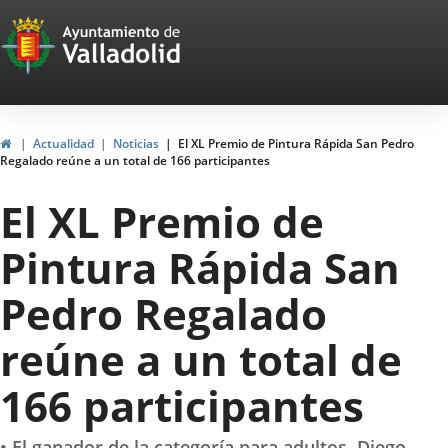
Portal
Saltar al contenido
Web
del
Ayuntamiento
Inicio
Actualidad
Noticias
El XL Premio de Pintura Rápida San Pedro
Regalado reúne a un total de 166 participantes
de
El XL Premio de
Valladolid
Pintura Rápida San
Pedro Regalado
reúne a un total de
166 participantes
• El ganador de la categoría para adultos, Diego