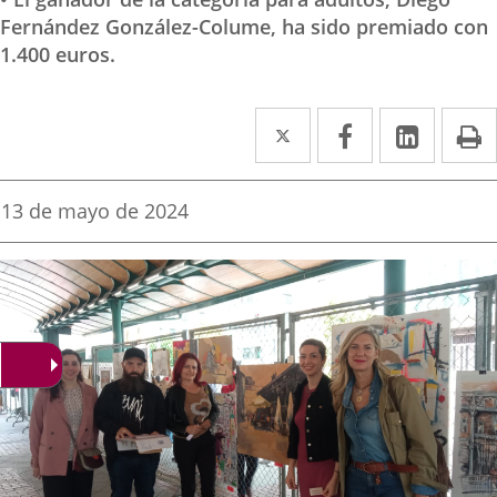
Fernández González-Colume, ha sido premiado con
1.400 euros.
Twitter
Enlace
Facebook
Enlace
Linke
Enlace
I
a
a
a
una
una
una
Fecha
13 de mayo de 2024
de
aplicación
aplicación
aplica
la
noticia
externa.
externa.
extern