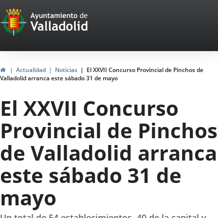
Portal
Saltar al contenido
Web
del
Ayuntamiento
Inicio
Actualidad
Noticias
El XXVII Concurso Provincial de Pinchos de
Valladolid arranca este sábado 31 de mayo
de
El XXVII Concurso
Valladolid
Provincial de Pinchos
de Valladolid arranca
este sábado 31 de
mayo
Un total de 54 establecimientos, 40 de la capital y