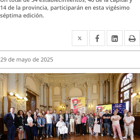
14 de la provincia, participarán en esta vigésimo
séptima edición.
Twitter
Enlace
Facebook
Enlace
Linke
Enlace
I
a
a
a
una
una
una
Fecha
29 de mayo de 2025
de
aplicación
aplicación
aplica
la
noticia
externa.
externa.
extern