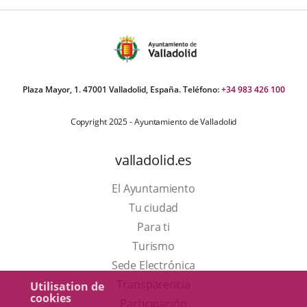
Plaza Mayor, 1. 47001 Valladolid, España. Teléfono:
+34 983 426 100
Copyright 2025 - Ayuntamiento de Valladolid
valladolid.es
El Ayuntamiento
Tu ciudad
Para ti
Este
Turismo
enlace
Enlace
Sede Electrónica
se
a
Transparencia
Utilisation de
cookies
abrirá
una
Participación