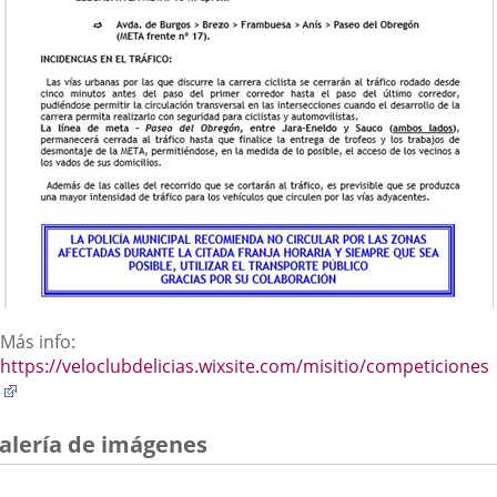
Más info:
https://veloclubdelicias.wixsite.com/misitio/competiciones
Enlace
a
una
alería de imágenes
aplicación
externa.