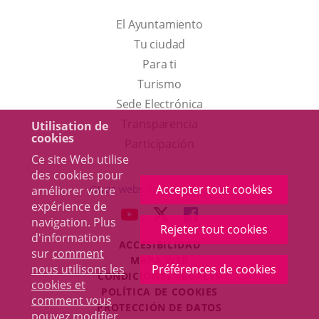
El Ayuntamiento
Tu ciudad
Para ti
Este
Turismo
enlace
Enlace
Sede Electrónica
se
a
Transparencia
Utilisation de
cookies
abrirá
una
Participación
Ce site Web utilise
en
aplicación
des cookies pour
una
externa.
Accepter tout cookies
Otras webs del ayuntamiento
améliorer votre
ventana
expérience de
aderSocial
ENLACE
ENLACE
ENLACE
navigation. Plus
nueva.
Rejeter tout cookies
A
A
A
d'informations
ACCESIBILIDAD
UNA
UNA
UNA
sur
comment
MAPA WEB
APLICACIÓN
APLICACIÓN
APLICACIÓN
nous utilisons les
Préférences de cookies
r
CONDICIONES LEGALES
EXTERNA.
EXTERNA.
EXTERNA.
cookies et
POLÍTICA DE COOKIES
comment vous
PROTECCIÓN DE DATOS
pouvez modifier
Toggl