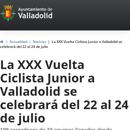
Portal
Saltar al contenido
Web
del
Ayuntamiento
Inicio
Actualidad
Noticias
La XXX Vuelta Ciclista Junior a Valladolid se
celebrará del 22 al 24 de julio
de
La XXX Vuelta
Valladolid
Ciclista Junior a
Valladolid se
celebrará del 22 al 24
de julio
198 corredores de 33 equipos llegados desde