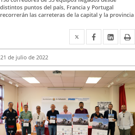
distintos puntos del país, Francia y Portugal
recorrerán las carreteras de la capital y la provincia
Twitter
Enlace
Facebook
Enlace
Linke
Enlace
I
a
a
a
una
una
una
Fecha
21 de julio de 2022
de
aplicación
aplicación
aplica
la
noticia
externa.
externa.
extern