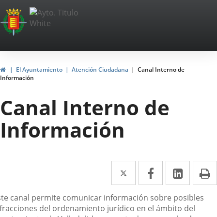
Portal
Saltar al contenido
Web
del
Ayuntamiento
Inicio
El Ayuntamiento
Atención Ciudadana
Canal Interno de
Información
de
Canal Interno de
Valladolid
Información
Twitter
Enlace
Facebook
Enlace
Linke
Enlace
I
a
a
a
escripción
ste canal permite comunicar información sobre posibles
una
una
una
nfracciones del ordenamiento jurídico en el ámbito del