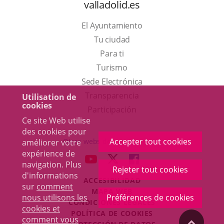
valladolid.es
El Ayuntamiento
Tu ciudad
Para ti
Este
Turismo
enlace
Enlace
Sede Electrónica
se
a
Transparencia
Utilisation de
cookies
abrirá
una
Participación
Ce site Web utilise
en
aplicación
des cookies pour
una
externa.
Accepter tout cookies
Otras webs del ayuntamiento
améliorer votre
ventana
expérience de
aderSocial
ENLACE
ENLACE
ENLACE
navigation. Plus
nueva.
Rejeter tout cookies
A
A
A
d'informations
ACCESIBILIDAD
UNA
UNA
UNA
sur
comment
MAPA WEB
APLICACIÓN
APLICACIÓN
APLICACIÓN
nous utilisons les
Préférences de cookies
r
CONDICIONES LEGALES
EXTERNA.
EXTERNA.
EXTERNA.
cookies et
POLÍTICA DE COOKIES
comment vous
"Volver