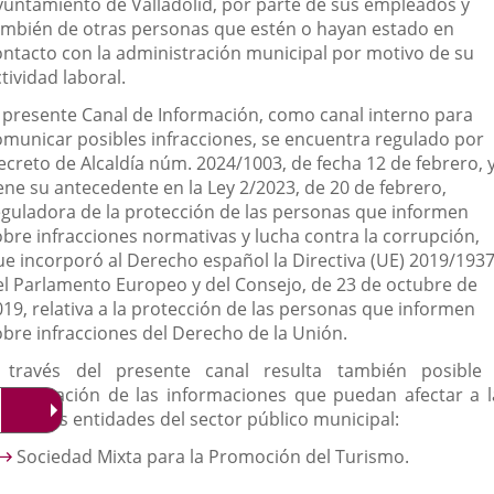
aplicación
aplicación
aplica
yuntamiento de Valladolid, por parte de sus empleados y
ambién de otras personas que estén o hayan estado en
externa.
externa.
extern
ontacto con la administración municipal por motivo de su
tividad laboral.
l presente Canal de Información, como canal interno para
omunicar posibles infracciones, se encuentra regulado por
ecreto de Alcaldía núm. 2024/1003, de fecha 12 de febrero, 
ene su antecedente en la Ley 2/2023, de 20 de febrero,
eguladora de la protección de las personas que informen
obre infracciones normativas y lucha contra la corrupción,
ue incorporó al Derecho español la Directiva (UE) 2019/193
el Parlamento Europeo y del Consejo, de 23 de octubre de
019, relativa a la protección de las personas que informen
obre infracciones del Derecho de la Unión.
 través del presente canal resulta también posible 
omunicación de las informaciones que puedan afectar a l
iguientes entidades del sector público municipal:
Sociedad Mixta para la Promoción del Turismo.