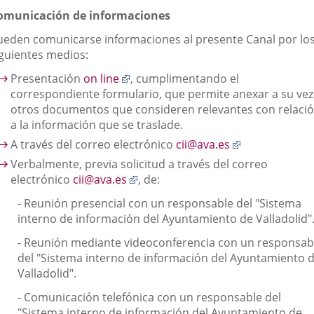
omunicación de informaciones
ueden comunicarse informaciones al presente Canal por lo
iguientes medios:
Enlace
Presentación
on line
, cumplimentando el
a
correspondiente formulario, que permite anexar a su vez
una
otros documentos que consideren relevantes con relaci
aplicación
a la información que se traslade.
externa.
Enlace
A través del correo electrónico
cii@ava.es
a
Verbalmente, previa solicitud a través del correo
una
Enlace
electrónico
cii@ava.es
, de:
aplicación
a
-
Reunión presencial con un responsable del "Sistema
externa.
una
interno de información del Ayuntamiento de Valladolid"
aplicación
externa.
-
Reunión mediante videoconferencia con un responsab
del "Sistema interno de información del Ayuntamiento 
Valladolid".
-
Comunicación telefónica con un responsable del
"Sistema interno de información del Ayuntamiento de