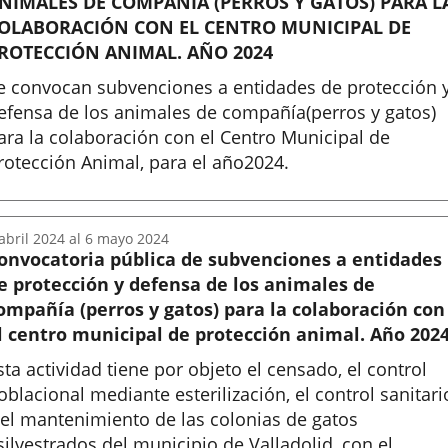
NIMALES DE COMPAÑÍA (PERROS Y GATOS) PARA L
OLABORACIÓN CON EL CENTRO MUNICIPAL DE
ROTECCIÓN ANIMAL. AÑO 2024
e convocan subvenciones a entidades de protección 
efensa de los animales de compañía(perros y gatos)
ara la colaboración con el Centro Municipal de
rotección Animal, para el año2024.
nicio
abril
2024
al
6
mayo
2024
onvocatoria pública de subvenciones a entidades
e protección y defensa de los animales de
ompañía (perros y gatos) para la colaboración con
l centro municipal de protección animal. Año 2024
sta actividad tiene por objeto el censado, el control
oblacional mediante esterilización, el control sanitari
 el mantenimiento de las colonias de gatos
silvestrados del municipio de Valladolid, con el