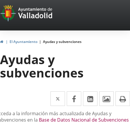
Portal
Saltar al contenido
Web
del
Ayuntamiento
Inicio
El Ayuntamiento
Ayudas y subvenciones
de
Ayudas y
Valladolid
subvenciones
Twitter
Enlace
Facebook
Enlace
LinkedIn
Enlace
Imáge
I
a
a
a
escripción
cceda a la información más actualizada de Ayudas y
una
una
una
ubvenciones en la
Base de Datos Nacional de Subvenciones
aplicación
aplicación
aplicación
nlace