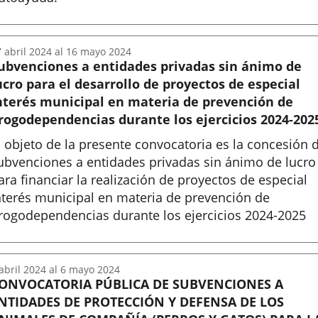
nicio
7
abril
2024
al
16
mayo
2024
ubvenciones a entidades privadas sin ánimo de
ucro para el desarrollo de proyectos de especial
nterés municipal en materia de prevención de
rogodependencias durante los ejercicios 2024-202
l objeto de la presente convocatoria es la concesión 
ubvenciones a entidades privadas sin ánimo de lucro
ara financiar la realización de proyectos de especial
nterés municipal en materia de prevención de
rogodependencias durante los ejercicios 2024-2025
nicio
abril
2024
al
6
mayo
2024
ONVOCATORIA PÚBLICA DE SUBVENCIONES A
NTIDADES DE PROTECCIÓN Y DEFENSA DE LOS