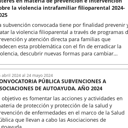
nterés en materia de prevención e intervención
obre la violencia intrafamiliar filioparental 2024-
025
a subvención convocada tiene por finalidad prevenir 
ratar la violencia filioparental a través de programas 
revención y atención directa para familias que
adecen esta problemática con el fin de erradicar la
iolencia, descubrir nuevas formas para cambiar...
nicio
5
abril
2024
al
24
mayo
2024
ONVOCATORIA PÚBLICA SUBVENCIONES A
SOCIACIONES DE AUTOAYUDA. AÑO 2024
l objetivo es fomentar las acciones y actividades en
ateria de protección y protección de la salud y
revención de enfermedades en el marco de la Salud
ública que llevan a cabo las Asociaciones de
utoayuda.