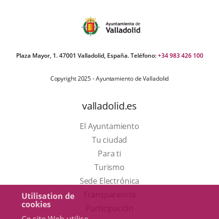
Plaza Mayor, 1. 47001 Valladolid, España. Teléfono:
+34 983 426 100
Copyright 2025 - Ayuntamiento de Valladolid
valladolid.es
El Ayuntamiento
Tu ciudad
Para ti
Este
Turismo
enlace
Enlace
Sede Electrónica
se
a
Transparencia
Utilisation de
cookies
abrirá
una
Participación