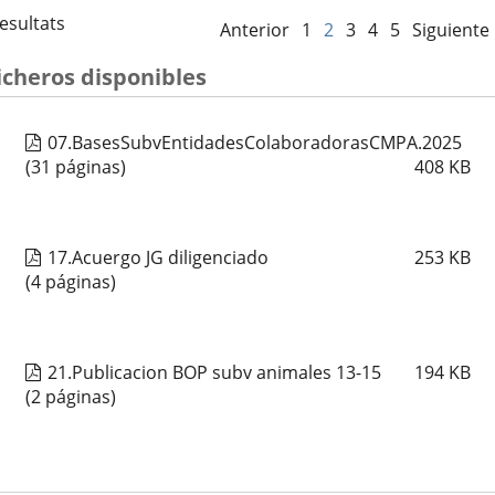
esultats
Anterior
1
2
3
4
5
Siguiente
icheros disponibles
07.BasesSubvEntidadesColaboradorasCMPA.2025
(31 páginas)
408
KB
17.Acuergo JG diligenciado
253
KB
(4 páginas)
21.Publicacion BOP subv animales 13-15
194
KB
(2 páginas)