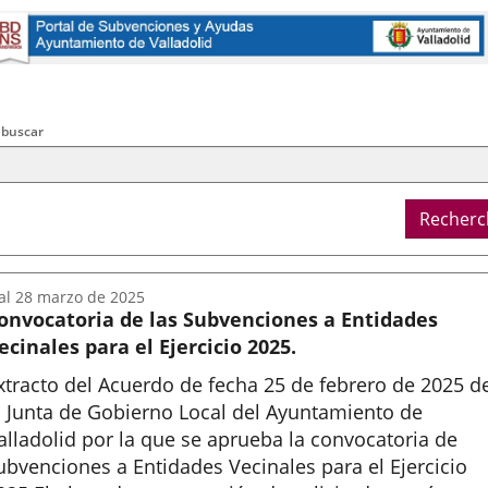
externa.
externa.
externa.
na
licación
terna.
cherche
ère
 buscar
ral
Recherc
al
28
marzo
de 2025
onvocatoria de las Subvenciones a Entidades
ecinales para el Ejercicio 2025.
xtracto del Acuerdo de fecha 25 de febrero de 2025 d
a Junta de Gobierno Local del Ayuntamiento de
alladolid por la que se aprueba la convocatoria de
ubvenciones a Entidades Vecinales para el Ejercicio