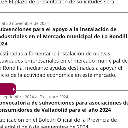
025.El plazo de presentación de solicitudes será...
nicio
3
al
30
noviembre
de 2024
ubvenciones para el apoyo a la instalación de
ndustriales en el Mercado municipal de La Rondill
024
estinadas a fomentar la instalación de nuevas
ctividades empresariales en el mercado municipal de
a Rondilla, mediante ayudas destinadas a apoyar el
nicio de la actividad económica en este mercado.
nicio
0
septiembre
2024
al
7
octubre
2024
onvocatoria de subvenciones para asociaciones d
onsumidores de Valladolid para el año 2024
ublicación en el Boletín Oficial de la Provincia de
alladolid de 6 de septiembre de 2024