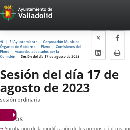
Portal
Saltar al contenido
Web
del
Twitter
Enlace
Fa
Enl
Ayuntamiento
Inicio
El Ayuntamiento
Corporación Municipal
a
a
Órganos de Gobierno
Pleno
Comisiones del
de
LinkedIn
Enlace
Im
Pleno
Acuerdos adoptados por la
una
un
Comisión
Sesión del día 17 de agosto de 2023
a
Valladolid
aplicació
apl
una
Sesión del día 17 de
externa.
ext
aplicaci
agosto de 2023
externa.
sesión ordinaria
suntos
Aprobación de la modificación de los precios públicos po