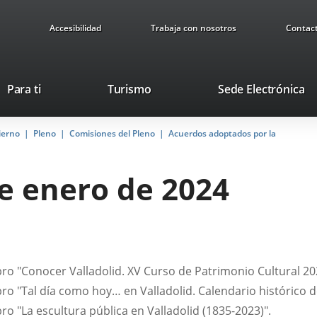
Accesibilidad
Trabaja con nosotros
Contac
Este
En
Para ti
Turismo
Sede Electrónica
enlace
a
se
u
ierno
Pleno
Comisiones del Pleno
abrirá
Acuerdos adoptados por la
ap
en
ex
una
de enero de 2024
ventana
nueva.
ibro "Conocer Valladolid. XV Curso de Patrimonio Cultural 20
bro "Tal día como hoy… en Valladolid. Calendario histórico 
bro "La escultura pública en Valladolid (1835-2023)".