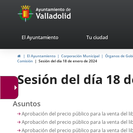
Portal
Saltar al contenido
avaTop
Web
del
Ayuntamiento
valladolid.es
El Ayuntamiento
Tu ciudad
de
Inicio
El Ayuntamiento
Corporación Municipal
Órganos de Gob
Valladolid
Comisión
Sesión del día 18 de enero de 2024
Sesión del día 18 
Asuntos
Aprobación del precio público para la venta del l
Aprobación del precio público para la venta del li
Aprobación del precio público para la venta del li