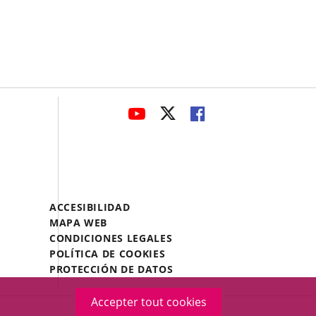
avaHeaderSocial
ENLACE
ENLACE
ENLACE
A
A
A
UNA
UNA
UNA
APLICACIÓN
APLICACIÓN
APLICACIÓN
EXTERNA.
EXTERNA.
EXTERNA.
Menú
ACCESIBILIDAD
Legal
MAPA WEB
Footer
CONDICIONES LEGALES
POLÍTICA DE COOKIES
PROTECCIÓN DE DATOS
Accepter tout cookies