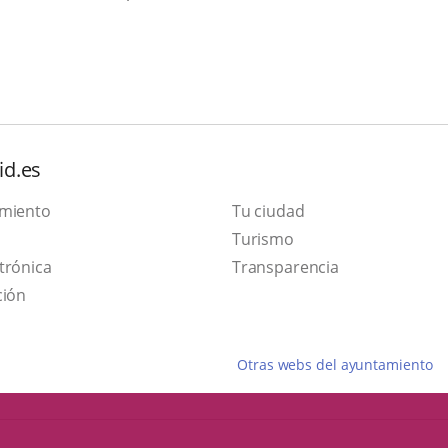
id.es
amiento
Tu ciudad
Este
Turismo
Enlace
enlace
trónica
Transparencia
a
se
ción
una
abrirá
aplicación
en
Otras webs del ayuntamiento
externa.
una
ventana
nueva.