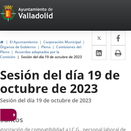
Portal
Saltar al contenido
Web
del
Twitter
Enlace
Fa
Enl
Ayuntamiento
Inicio
El Ayuntamiento
Corporación Municipal
a
a
Órganos de Gobierno
Pleno
Comisiones del
de
LinkedIn
Enlace
Im
Pleno
Acuerdos adoptados por la
una
un
Comisión
Sesión del día 19 de octubre de 2023
a
Valladolid
aplicació
apl
una
Sesión del día 19 de
externa.
ext
aplicaci
octubre de 2023
externa.
Sesión del día 19 de octubre de 2023
suntos
torización de compatibilidad a J.C.G., personal laboral de