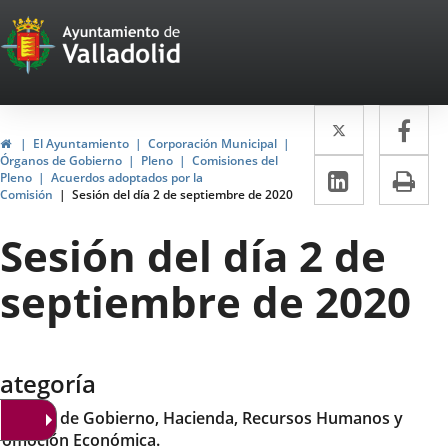
Portal
Saltar al contenido
Web
del
Twitter
Enlace
Fa
Enl
Ayuntamiento
Inicio
El Ayuntamiento
Corporación Municipal
a
a
Órganos de Gobierno
Pleno
Comisiones del
de
LinkedIn
Enlace
Im
Pleno
Acuerdos adoptados por la
una
un
Comisión
Sesión del día 2 de septiembre de 2020
a
Valladolid
aplicació
apl
una
Sesión del día 2 de
externa.
ext
aplicaci
septiembre de 2020
externa.
ategoría
omisión de Gobierno, Hacienda, Recursos Humanos y
romoción Económica.