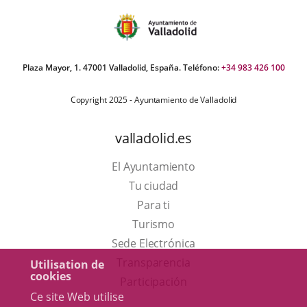
Plaza Mayor, 1. 47001 Valladolid, España. Teléfono:
+34 983 426 100
Copyright 2025 - Ayuntamiento de Valladolid
valladolid.es
El Ayuntamiento
Tu ciudad
Para ti
Este
Turismo
enlace
Enlace
Sede Electrónica
se
a
Transparencia
Utilisation de
cookies
abrirá
una
Participación
Ce site Web utilise
en
aplicación