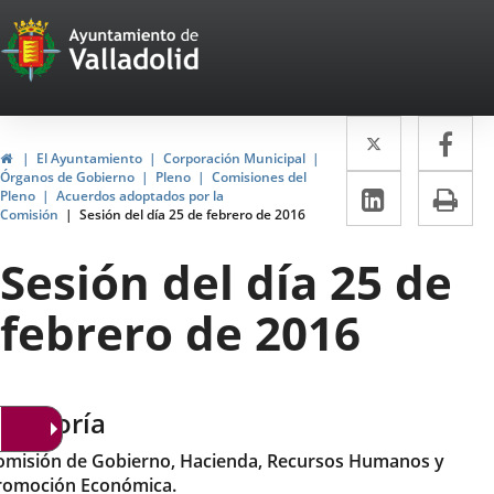
Portal
Saltar al contenido
Web
del
Twitter
Enlace
Fa
Enl
Ayuntamiento
Inicio
El Ayuntamiento
Corporación Municipal
a
a
Órganos de Gobierno
Pleno
Comisiones del
de
LinkedIn
Enlace
Im
Pleno
Acuerdos adoptados por la
una
un
Comisión
Sesión del día 25 de febrero de 2016
a
Valladolid
aplicació
apl
una
Sesión del día 25 de
externa.
ext
aplicaci
febrero de 2016
externa.
ategoría
omisión de Gobierno, Hacienda, Recursos Humanos y
romoción Económica.