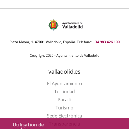
Plaza Mayor, 1. 47001 Valladolid, España. Teléfono:
+34 983 426 100
Copyright 2025 - Ayuntamiento de Valladolid
valladolid.es
El Ayuntamiento
Tu ciudad
Para ti
Este
Turismo
enlace
Enlace
Sede Electrónica
se
a
Transparencia
Utilisation de