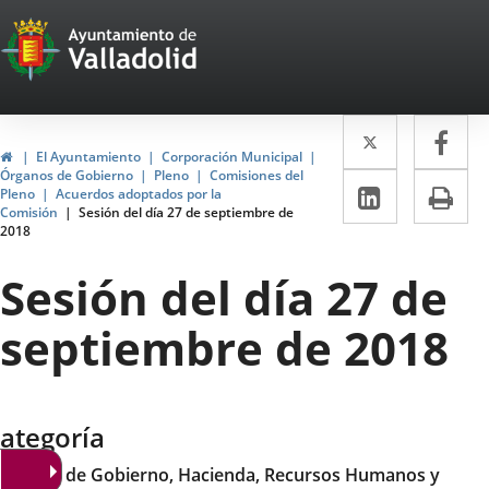
Portal
Saltar al contenido
Web
del
Twitter
Enlace
Fa
Enl
Ayuntamiento
Inicio
El Ayuntamiento
Corporación Municipal
a
a
Órganos de Gobierno
Pleno
Comisiones del
de
LinkedIn
Enlace
Im
Pleno
Acuerdos adoptados por la
una
un
Comisión
Sesión del día 27 de septiembre de
a
Valladolid
2018
aplicació
apl
una
externa.
ext
Sesión del día 27 de
aplicaci
septiembre de 2018
externa.
ategoría
omisión de Gobierno, Hacienda, Recursos Humanos y