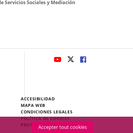
e Servicios Sociales y Mediación
avaHeaderSocial
ENLACE
ENLACE
ENLACE
A
A
A
UNA
UNA
UNA
APLICACIÓN
APLICACIÓN
APLICACIÓN
EXTERNA.
EXTERNA.
EXTERNA.
Menú
ACCESIBILIDAD
Legal
MAPA WEB
Footer
CONDICIONES LEGALES
POLÍTICA DE COOKIES
PROTECCIÓN DE DATOS
Accepter tout cookies