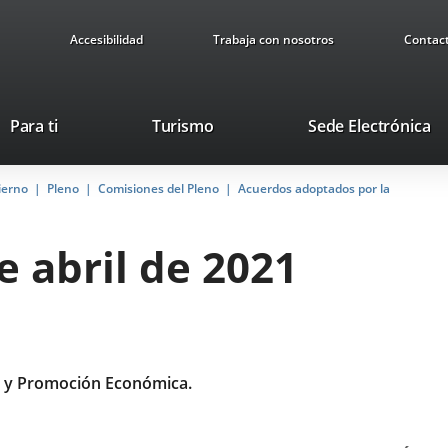
Accesibilidad
Trabaja con nosotros
Contac
Este
En
Para ti
Turismo
Sede Electrónica
enlace
a
se
u
ierno
Pleno
Comisiones del Pleno
abrirá
Acuerdos adoptados por la
ap
en
ex
una
e abril de 2021
ventana
nueva.
 y Promoción Económica.