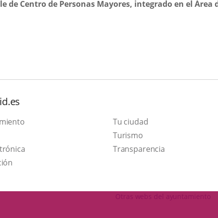
e de Centro de Personas Mayores, integrado en el Área d
id.es
amiento
Tu ciudad
Este
Turismo
Enlace
enlace
trónica
Transparencia
a
se
ción
una
abrirá
aplicación
en
Otras webs del ayuntamiento
externa.
una
ventana