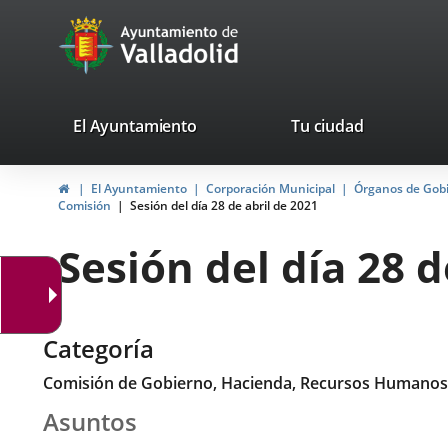
Portal
Saltar al contenido
avaTop
Web
del
Ayuntamiento
valladolid.es
El Ayuntamiento
Tu ciudad
de
Inicio
El Ayuntamiento
Corporación Municipal
Órganos de Gob
Valladolid
Comisión
Sesión del día 28 de abril de 2021
Sesión del día 28 d
Categoría
Comisión de Gobierno, Hacienda, Recursos Humanos
Asuntos