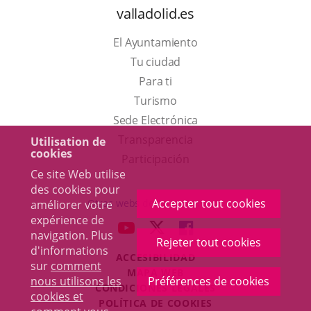
valladolid.es
El Ayuntamiento
Tu ciudad
Para ti
Este
Turismo
enlace
Enlace
Sede Electrónica
se
a
Transparencia
Utilisation de
cookies
abrirá
una
Participación
Ce site Web utilise
en
aplicación
des cookies pour
una
externa.
Accepter tout cookies
Otras webs del ayuntamiento
améliorer votre
ventana
expérience de
aderSocial
ENLACE
ENLACE
ENLACE
navigation. Plus
nueva.
Rejeter tout cookies
A
A
A
d'informations
ACCESIBILIDAD
UNA
UNA
UNA
sur
comment
MAPA WEB
APLICACIÓN
APLICACIÓN
APLICACIÓN
nous utilisons les
Préférences de cookies
r
CONDICIONES LEGALES
EXTERNA.
EXTERNA.
EXTERNA.
cookies et
POLÍTICA DE COOKIES