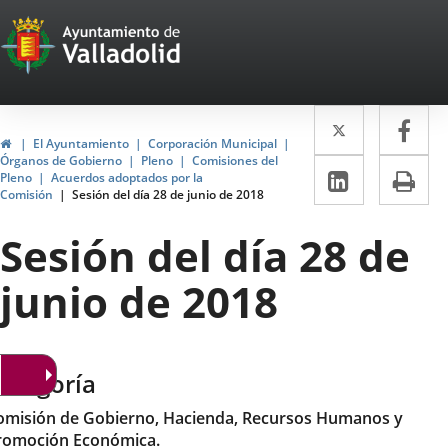
Portal
Saltar al contenido
Web
del
Twitter
Enlace
Fa
Enl
Ayuntamiento
Inicio
El Ayuntamiento
Corporación Municipal
a
a
Órganos de Gobierno
Pleno
Comisiones del
de
LinkedIn
Enlace
Im
Pleno
Acuerdos adoptados por la
una
un
Comisión
Sesión del día 28 de junio de 2018
a
Valladolid
aplicació
apl
una
Sesión del día 28 de
externa.
ext
aplicaci
junio de 2018
externa.
ategoría
omisión de Gobierno, Hacienda, Recursos Humanos y
romoción Económica.