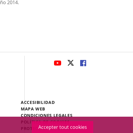
año 2014.
avaHeaderSocial
ENLACE
ENLACE
ENLACE
A
A
A
UNA
UNA
UNA
APLICACIÓN
APLICACIÓN
APLICACIÓN
EXTERNA.
EXTERNA.
EXTERNA.
Menú
ACCESIBILIDAD
Legal
MAPA WEB
Footer
CONDICIONES LEGALES
POLÍTICA DE COOKIES
Accepter tout cookies
PROTECCIÓN DE DATOS