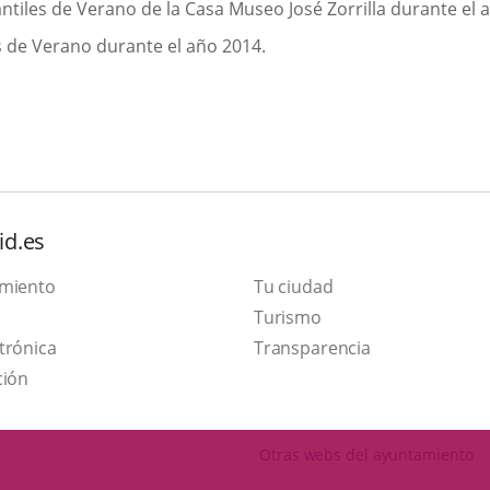
antiles de Verano de la Casa Museo José Zorrilla durante el 
es de Verano durante el año 2014.
id.es
amiento
Tu ciudad
Este
Turismo
Enlace
enlace
trónica
Transparencia
a
se
ción
una
abrirá
aplicación
en
Otras webs del ayuntamiento
externa.
una