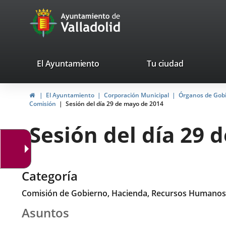
Portal
Saltar al contenido
avaTop
Web
del
Ayuntamiento
valladolid.es
El Ayuntamiento
Tu ciudad
de
Inicio
El Ayuntamiento
Corporación Municipal
Órganos de Gob
Valladolid
Comisión
Sesión del día 29 de mayo de 2014
Sesión del día 29 
Categoría
Comisión de Gobierno, Hacienda, Recursos Humanos
Asuntos