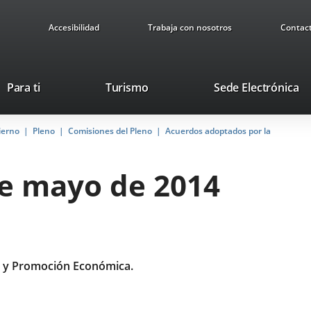
Accesibilidad
Trabaja con nosotros
Contac
Este
En
Para ti
Turismo
Sede Electrónica
enlace
a
se
u
ierno
Pleno
Comisiones del Pleno
abrirá
Acuerdos adoptados por la
ap
en
ex
una
de mayo de 2014
ventana
nueva.
 y Promoción Económica.