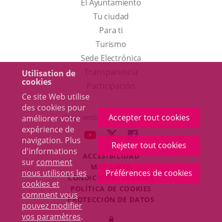
El Ayuntamiento
Tu ciudad
Para ti
Este
Turismo
enlace
Enlace
Sede Electrónica
se
a
Transparencia
Utilisation de
cookies
abrirá
una
Participación
Ce site Web utilise
en
aplicación
des cookies pour
una
externa.
Accepter tout cookies
Otras webs del ayuntamiento
améliorer votre
ventana
expérience de
aderSocial
ENLACE
ENLACE
ENLACE
navigation. Plus
nueva.
Rejeter tout cookies
A
A
A
d'informations
ACCESIBILIDAD
UNA
UNA
UNA
sur
comment
MAPA WEB
APLICACIÓN
APLICACIÓN
APLICACIÓN
nous utilisons les
Préférences de cookies
r
CONDICIONES LEGALES
EXTERNA.
EXTERNA.
EXTERNA.
cookies et
POLÍTICA DE COOKIES
comment vous
PROTECCIÓN DE DATOS
pouvez modifier
Toggl
vos paramètres
.
Iniciar
navig