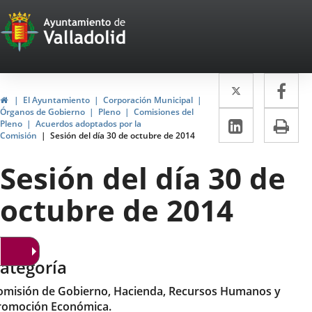
Portal
Saltar al contenido
Web
del
Twitter
Enlace
Fa
Enl
Ayuntamiento
Inicio
El Ayuntamiento
Corporación Municipal
a
a
Órganos de Gobierno
Pleno
Comisiones del
de
LinkedIn
Enlace
Im
Pleno
Acuerdos adoptados por la
una
un
Comisión
Sesión del día 30 de octubre de 2014
a
Valladolid
aplicació
apl
una
Sesión del día 30 de
externa.
ext
aplicaci
octubre de 2014
externa.
ategoría
omisión de Gobierno, Hacienda, Recursos Humanos y
romoción Económica.