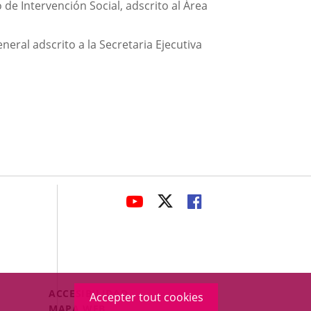
de Intervención Social, adscrito al Área
ral adscrito a la Secretaria Ejecutiva
avaHeaderSocial
ENLACE
ENLACE
ENLACE
A
A
A
UNA
UNA
UNA
APLICACIÓN
APLICACIÓN
APLICACIÓN
EXTERNA.
EXTERNA.
EXTERNA.
Menú
ACCESIBILIDAD
Accepter tout cookies
Legal
MAPA WEB