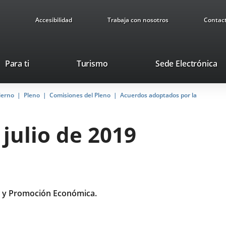
Accesibilidad
Trabaja con nosotros
Contac
Este
En
Para ti
Turismo
Sede Electrónica
enlace
a
se
u
ierno
Pleno
Comisiones del Pleno
abrirá
Acuerdos adoptados por la
ap
en
ex
una
 julio de 2019
ventana
nueva.
 y Promoción Económica.