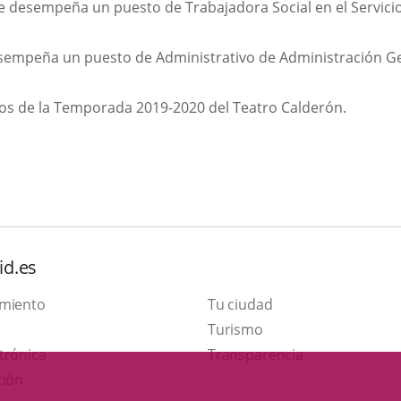
e desempeña un puesto de Trabajadora Social en el Servicio 
sempeña un puesto de Administrativo de Administración Gene
los de la Temporada 2019-2020 del Teatro Calderón.
id.es
amiento
Tu ciudad
Este
Turismo
Enlace
enlace
trónica
Transparencia
a
se
ción