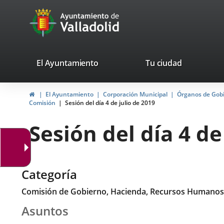
Portal
Saltar al contenido
avaTop
Web
del
Ayuntamiento
valladolid.es
El Ayuntamiento
Tu ciudad
de
Inicio
El Ayuntamiento
Corporación Municipal
Órganos de Gob
Valladolid
Comisión
Sesión del día 4 de julio de 2019
Sesión del día 4 de
Categoría
Comisión de Gobierno, Hacienda, Recursos Humanos
Asuntos