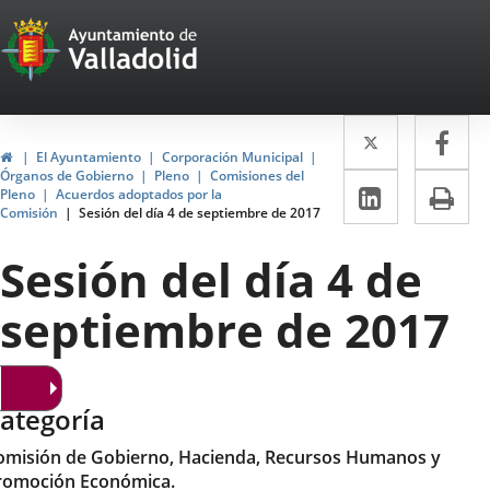
Portal
Saltar al contenido
Web
del
Twitter
Enlace
Fa
Enl
Ayuntamiento
Inicio
El Ayuntamiento
Corporación Municipal
a
a
Órganos de Gobierno
Pleno
Comisiones del
de
LinkedIn
Enlace
Im
Pleno
Acuerdos adoptados por la
una
un
Comisión
Sesión del día 4 de septiembre de 2017
a
Valladolid
aplicació
apl
una
Sesión del día 4 de
externa.
ext
aplicaci
septiembre de 2017
externa.
ategoría
omisión de Gobierno, Hacienda, Recursos Humanos y
romoción Económica.