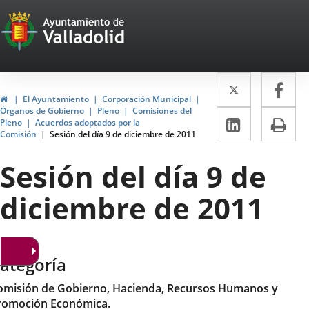
Portal
Saltar al contenido
Web
del
Twitter
Enlace
Fa
Enl
Ayuntamiento
Inicio
El Ayuntamiento
Corporación Municipal
a
a
Órganos de Gobierno
Pleno
Comisiones del
de
LinkedIn
Enlace
Im
Pleno
Acuerdos adoptados por la
una
un
Comisión
Sesión del día 9 de diciembre de 2011
a
Valladolid
aplicació
apl
una
Sesión del día 9 de
externa.
ext
aplicaci
diciembre de 2011
externa.
ategoría
omisión de Gobierno, Hacienda, Recursos Humanos y
romoción Económica.