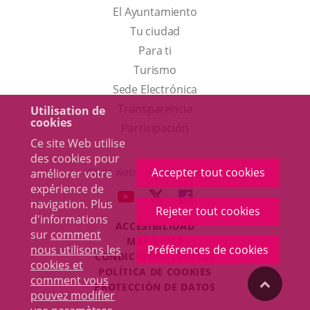
El Ayuntamiento
Tu ciudad
Para ti
Este
Turismo
enlace
Enlace
Sede Electrónica
se
a
Transparencia
Utilisation de
cookies
abrirá
una
Participación
Ce site Web utilise
en
aplicación
des cookies pour
una
externa.
Accepter tout cookies
Otras webs del ayuntamiento
améliorer votre
ventana
expérience de
aderSocial
ENLACE
ENLACE
ENLACE
navigation. Plus
nueva.
Rejeter tout cookies
A
A
A
d'informations
ACCESIBILIDAD
UNA
UNA
UNA
sur
comment
MAPA WEB
APLICACIÓN
APLICACIÓN
APLICACIÓN
nous utilisons les
Préférences de cookies
r
CONDICIONES LEGALES
EXTERNA.
EXTERNA.
EXTERNA.
cookies et
POLÍTICA DE COOKIES
comment vous
"Volver
PROTECCIÓN DE DATOS
pouvez modifier
Toggl