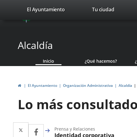
Portal
Saltar al contenido
valladolid.es
El Ayuntamiento
Tu ciudad
avaTop
Web
del
Ayuntamiento
Alcaldía
de
Inicio
¿Qué hacemos?
Valladolid
Inicio
El Ayuntamiento
Organización Administrativa
Alcaldía
Lo más consultad
Twitter
Enlace
Facebook
Enlace
Prensa y Relaciones
Identidad corporativa