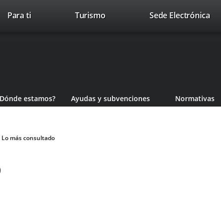
Este
En
Para ti
Turismo
Sede Electrónica
Accesibilidad
Trabaja con nosotros
Contac
enlace
a
se
un
abrirá
apl
en
ext
una
ventana
nueva.
¿Dónde estamos?
Ayudas y subvenciones
Normativas
Lo más consultado
o