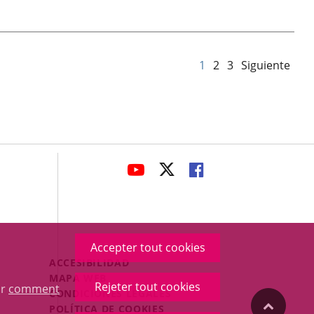
1
2
3
Siguiente
avaHeaderSocial
ENLACE
ENLACE
ENLACE
A
A
A
UNA
UNA
UNA
APLICACIÓN
APLICACIÓN
APLICACIÓN
EXTERNA.
EXTERNA.
EXTERNA.
Accepter tout cookies
Menú
ACCESIBILIDAD
Legal
MAPA WEB
Rejeter tout cookies
ur
comment
Footer
CONDICIONES LEGALES
"Volver
POLÍTICA DE COOKIES