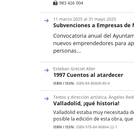
Fax
983 426 004
11
marzo
2025
al
31
mayo
2025
Subvenciones a Empresas de 
Convocatoria anual del Ayuntami
nuevos emprendedores para apoy
personas...
Inicio
Esteban Greciet Aller
1997 Cuentos al atardecer
Autor
ISBN / ISSN
ISBN 84-86808-80-4
Textos y dirección artística, Ángeles Re
Valladolid, ¡qué historia!
Valladolid estaba muy necesitada de
posible la edición de esta obra, qu
Autor
ISBN / ISSN
ISBN 978-84-96864-22-1