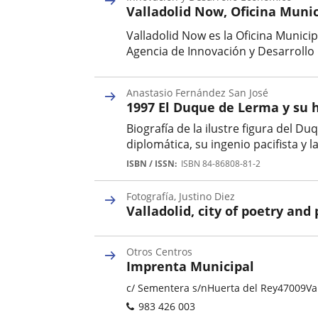
Valladolid Now, Oficina Munic
Valladolid Now es la Oficina Munici
Agencia de Innovación y Desarrollo 
Categoría
Anastasio Fernández San José
1997 El Duque de Lerma y su h
Biografía de la ilustre figura del 
diplomática, su ingenio pacifista y l
Autor
ISBN / ISSN
ISBN 84-86808-81-2
Fotografía, Justino Diez
Valladolid, city of poetry and
Autor
Otros Centros
Imprenta Municipal
Categoría
Adresse
c/ Sementera s/n
Huerta del Rey
47009
Va
postale
Téléphones
983 426 003