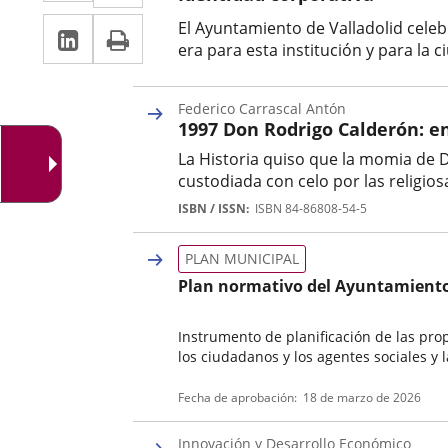
a
a
LinkedIn
Enlace
Imprimir
El Ayuntamiento de Valladolid celeb
una
una
era para esta institución y para la c
a
aplicación
aplicación
Categoría
una
externa.
externa.
Federico Carrascal Antón
aplicación
1997 Don Rodrigo Calderón: en
La Historia quiso que la momia de D
externa.
custodiada con celo por las religios
Autor
ISBN / ISSN
ISBN 84-86808-54-5
PLAN MUNICIPAL
Plan normativo del Ayuntamiento 
Instrumento de planificación de las pro
los ciudadanos y los agentes sociales y 
Tipo
Fecha de aprobación
18 de marzo de 2026
de
normativa
Innovación y Desarrollo Económico