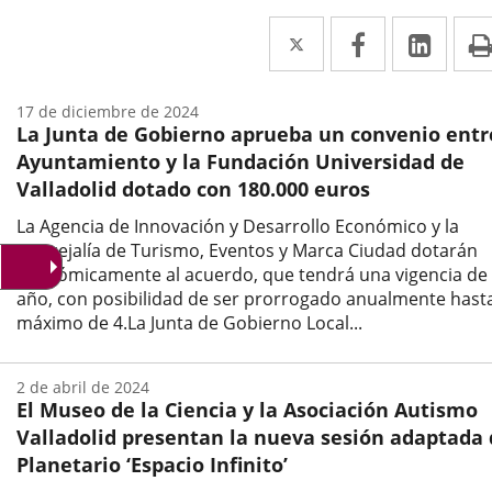
Twitter
Enlace
Facebook
Enlace
Link
Enla
a
a
a
una
una
una
17 de diciembre de 2024
La Junta de Gobierno aprueba un convenio entr
aplicación
aplicación
aplic
Ayuntamiento y la Fundación Universidad de
externa.
externa.
exte
Valladolid dotado con 180.000 euros
La Agencia de Innovación y Desarrollo Económico y la
Concejalía de Turismo, Eventos y Marca Ciudad dotarán
económicamente al acuerdo, que tendrá una vigencia de
año, con posibilidad de ser prorrogado anualmente hast
máximo de 4.La Junta de Gobierno Local...
Fecha
de
2 de abril de 2024
la
El Museo de la Ciencia y la Asociación Autismo
noticia
Valladolid presentan la nueva sesión adaptada
Planetario ‘Espacio Infinito’