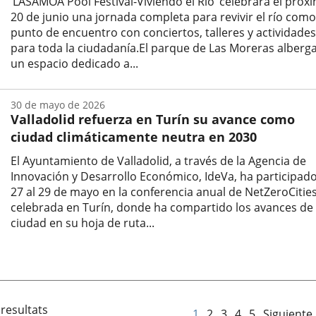
‘LASAMOA Pool Festival-Viviendo el Río’ celebrará el próx
20 de junio una jornada completa para revivir el río como
punto de encuentro con conciertos, talleres y actividades
para toda la ciudadanía.El parque de Las Moreras alberg
un espacio dedicado a...
Fecha
de
30 de mayo de 2026
la
Valladolid refuerza en Turín su avance como
noticia
ciudad climáticamente neutra en 2030
El Ayuntamiento de Valladolid, a través de la Agencia de
Innovación y Desarrollo Económico, IdeVa, ha participado
27 al 29 de mayo en la conferencia anual de NetZeroCities
celebrada en Turín, donde ha compartido los avances de 
ciudad en su hoja de ruta...
Fecha
de
la
noticia
 resultats
1
2
3
4
5
Siguiente