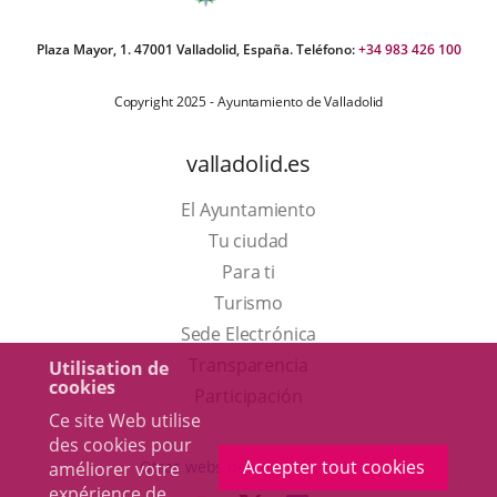
Plaza Mayor, 1. 47001 Valladolid, España. Teléfono:
+34 983 426 100
Copyright 2025 - Ayuntamiento de Valladolid
valladolid.es
El Ayuntamiento
Tu ciudad
Para ti
Este
Turismo
enlace
Enlace
Sede Electrónica
se
a
Transparencia
Utilisation de
cookies
abrirá
una
Participación
Ce site Web utilise
en
aplicación
des cookies pour
una
externa.
Accepter tout cookies
Otras webs del ayuntamiento
améliorer votre
ventana
expérience de