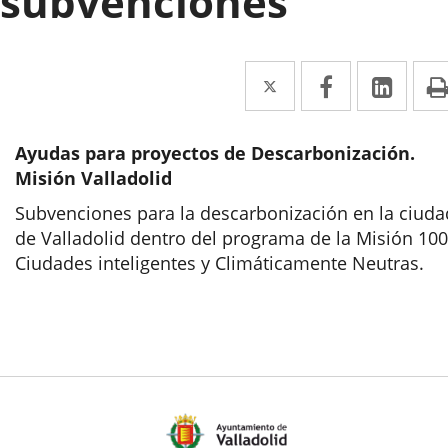
subvenciones
Twitter
Enlace
Facebook
Enlace
Link
Enla
a
a
a
una
una
una
Ayudas para proyectos de Descarbonización.
aplicación
aplicación
aplic
Misión Valladolid
externa.
externa.
exte
Subvenciones para la descarbonización en la ciuda
de Valladolid dentro del programa de la Misión 100
Ciudades inteligentes y Climáticamente Neutras.