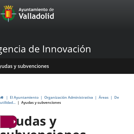
Portal
Saltar al contenido
Web
del
Ayuntamiento
gencia de Innovación
de
Valladolid
icio
Qué
Dónde
yudas y subvenciones
acemos?
stamos?
ormativas
blicaciones
ticias
Inicio
El Ayuntamiento
Organización Administrativa
Áreas
De
utilidad...
Ayudas y subvenciones
Ayudas y