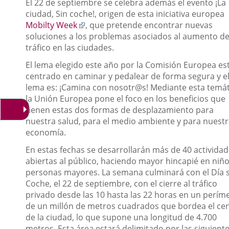
El 22 de septiembre se celebra además el evento ¡La
ciudad, Sin coche!, origen de esta iniciativa europea
Enlace
Mobilty Week
, que pretende encontrar nuevas
a
soluciones a los problemas asociados al aumento de
una
tráfico en las ciudades.
aplicación
El lema elegido este año por la Comisión Europea es
externa.
centrado en caminar y pedalear de forma segura y e
lema es: ¡Camina con nosotr@s! Mediante esta temát
la Unión Europea pone el foco en los beneficios que
tienen estas dos formas de desplazamiento para
nuestra salud, para el medio ambiente y para nuest
economía.
En estas fechas se desarrollarán más de 40 activida
abiertas al público, haciendo mayor hincapié en niño
personas mayores. La semana culminará con el Día 
Coche, el 22 de septiembre, con el cierre al tráfico
privado desde las 10 hasta las 22 horas en un perím
de un millón de metros cuadrados que bordea el ce
de la ciudad, lo que supone una longitud de 4.700
metros. Esta área estará delimitado por las siguient