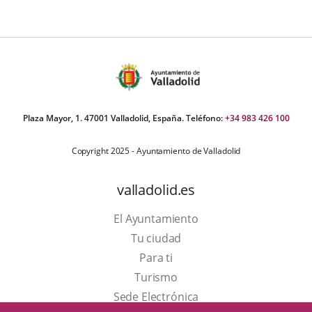
Plaza Mayor, 1. 47001 Valladolid, España. Teléfono:
+34 983 426 100
Copyright 2025 - Ayuntamiento de Valladolid
valladolid.es
El Ayuntamiento
Tu ciudad
Para ti
Este
Turismo
enlace
Enlace
Sede Electrónica