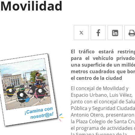
Movilidad
Twitter
Enlace
Facebook
Enlace
Link
Enla
a
a
a
una
una
una
scripción
El tráfico estará restrin
para el vehículo privad
aplicación
aplicación
aplic
una superficie de un milló
externa.
externa.
exte
metros cuadrados que bo
el centro de la ciudad
El concejal de Movilidad y
Espacio Urbano, Luis Vélez,
junto con el concejal de Sal
Pública y Seguridad Ciudad
Antonio Otero, presentaron
la Plaza Colegio de Santa Cr
el programa de actividades 
la Semana Europea de la