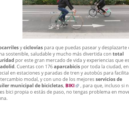
ocarriles
y
ciclovías
para que puedas pasear y desplazarte 
ma sostenible, saludable y mucho más divertida con
total
uridad
por este gran mercado de vida y experiencias que e
ladolid
. Cuentas con 176
aparcabicis
por toda la ciudad, en
cial en estaciones y paradas de tren y autobús para facilita
intercambio modal, y con uno de los mejores
servicios de
Enlace
uiler municipal de bicicletas
,
BIKI
, para que, incluso si 
a
nes bici propia o estás de paso, no tengas problema en mov
una
una.
aplicación
externa.