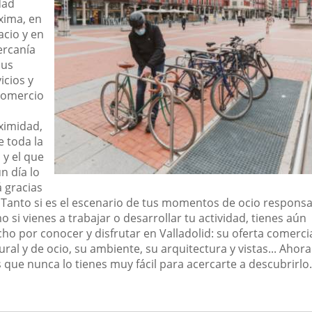
dad
xima, en
acio y en
ercanía
sus
icios y
comercio
ximidad,
e toda la
 y el que
n día lo
á gracias
i. Tanto si es el escenario de tus momentos de ocio respons
 si vienes a trabajar o desarrollar tu actividad, tienes aún
ho por conocer y disfrutar en Valladolid: su oferta comercia
ural y de ocio, su ambiente, su arquitectura y vistas... Ahora
 que nunca lo tienes muy fácil para acercarte a descubrirlo.