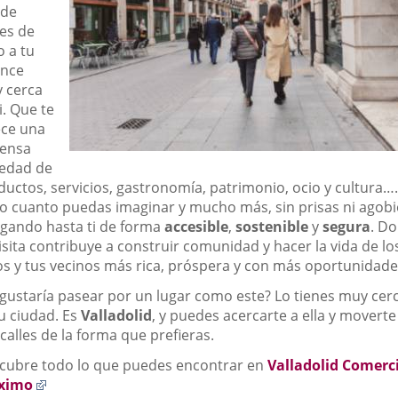
de
nes de
o a tu
ance
 cerca
i. Que te
ece una
ensa
iedad de
ductos, servicios, gastronomía, patrimonio, ocio y cultura….
o cuanto puedas imaginar y mucho más, sin prisas ni agobi
legando hasta ti de forma
accesible
,
sostenible
y
segura
. D
isita contribuye a construir comunidad y hacer la vida de lo
os y tus vecinos más rica, próspera y con más oportunidade
 gustaría pasear por un lugar como este? Lo tienes muy cerc
tu ciudad. Es
Valladolid
, y puedes acercarte a ella y moverte
calles de la forma que prefieras.
cubre todo lo que puedes encontrar en
Valladolid Comerc
Enlace
ximo