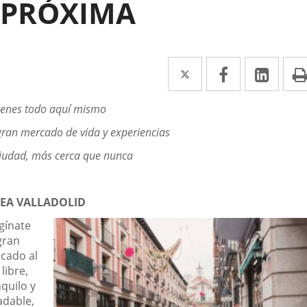
PRÓXIMA
Twitter
Enlace
Facebook
Enlace
Link
Enla
a
a
a
scripción
ienes todo aquí mismo
una
una
una
ran mercado de vida y experiencias
aplicación
aplicación
aplic
iudad, más cerca que nunca
externa.
externa.
exte
EA VALLADOLID
gínate
gran
cado al
 libre,
quilo y
adable,