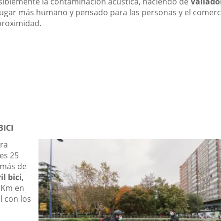
siblemente la contaminación acústica, haciendo de
Vallado
lugar más humano y pensado para las personas y el comerc
proximidad.
BICI
ra
nes 25
más de
il bici
,
 Km en
l con los