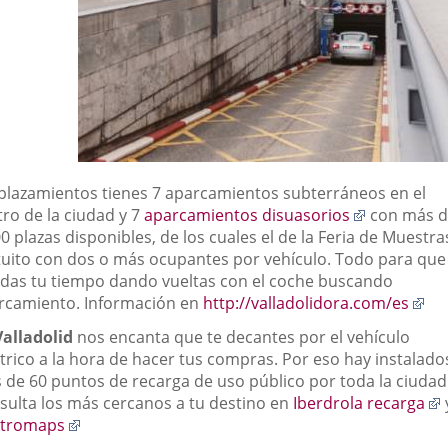
plazamientos tienes 7 aparcamientos subterráneos en el
Enlace
tro de la ciudad y 7
aparcamientos disuasorios
con más d
a
0 plazas disponibles, de los cuales el de la Feria de Muestra
una
tuito con dos o más ocupantes por vehículo. Todo para que
aplicación
rdas tu tiempo dando vueltas con el coche buscando
externa.
En
rcamiento. Información en
http://valladolidora.com/es
a
Valladolid
nos encanta que te decantes por el vehículo
un
ctrico a la hora de hacer tus compras. Por eso hay instalado
apl
 de 60 puntos de recarga de uso público por toda la ciudad
ext
sulta los más cercanos a tu destino en
Iberdrola recarga
Enlace
ctromaps
a