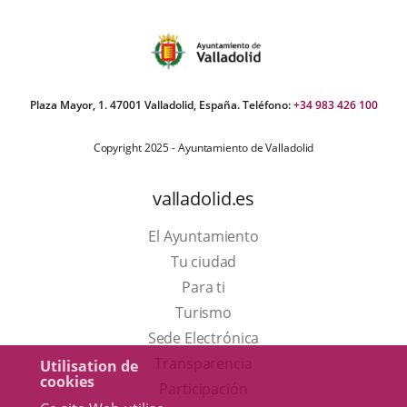
Plaza Mayor, 1. 47001 Valladolid, España. Teléfono:
+34 983 426 100
Copyright 2025 - Ayuntamiento de Valladolid
valladolid.es
El Ayuntamiento
Tu ciudad
Para ti
Este
Turismo
enlace
Enlace
Sede Electrónica
se
a
Transparencia
Utilisation de
cookies
abrirá
una
Participación