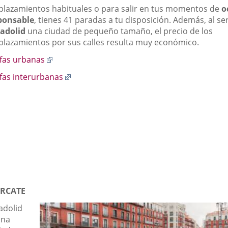
plazamientos habituales o para salir en tus momentos de
o
ponsable
, tienes 41 paradas a tu disposición. Además, al se
ladolid
una ciudad de pequeño tamaño, el precio de los
plazamientos por sus calles resulta muy económico.
Enlace
ifas urbanas
a
Enlace
ifas interurbanas
una
a
aplicación
una
externa.
aplicación
externa.
RCATE
adolid
una