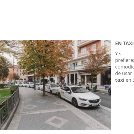
una
a
aplicación
e
externa.
EN TAXI
Y si
prefiere
comodi
de usar 
taxi
en 