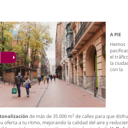
a
una
aplicación
externa.
A PIE
Hemos
pacifica
el tráfic
la ciuda
con la
2
tonalización
de más de 35.000 m
de calles para que disfr
u oferta a tu ritmo, mejorando la calidad del aire y reducie