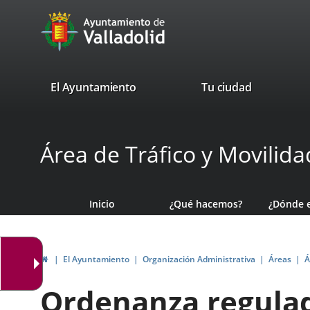
Portal
Saltar al contenido
avaTop
Web
del
Ayuntamiento
valladolid.es
El Ayuntamiento
Tu ciudad
de
Valladolid
Área de Tráfico y Movilida
Inicio
¿Qué hacemos?
¿Dónde 
Inicio
El Ayuntamiento
Organización Administrativa
Áreas
Á
Ordenanza regulad