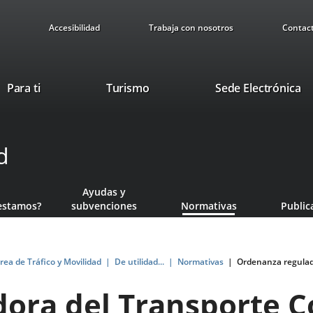
Accesibilidad
Trabaja con nosotros
Contac
Este
En
Para ti
Turismo
Sede Electrónica
enlace
a
se
u
abrirá
ap
d
en
ex
una
ventana
Ayudas y
nueva.
estamos?
subvenciones
Normativas
Public
rea de Tráfico y Movilidad
De utilidad...
Normativas
Ordenanza regulado
ora del Transporte C