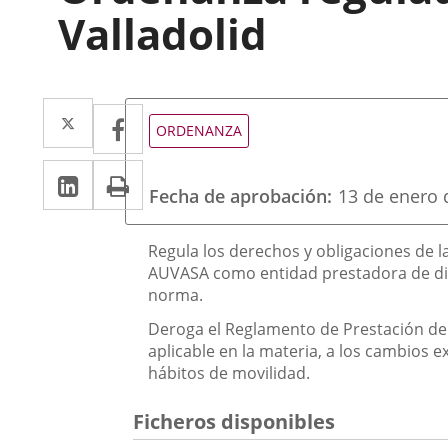
Valladolid
Twitter
Enlace
Facebook
Enlace
Tipo
ORDENANZA
de
a
a
normativa
LinkedIn
Enlace
Imprimir
una
una
Fecha de aprobación
13 de enero 
a
aplicación
aplicación
una
externa.
Descripción
externa.
Regula los derechos y obligaciones de l
aplicación
AUVASA como entidad prestadora de dicho
norma.
externa.
Deroga el Reglamento de Prestación del
aplicable en la materia, a los cambios 
hábitos de movilidad.
Ficheros disponibles