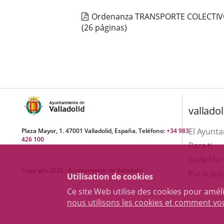
Ordenanza TRANSPORTE COLECTIV
(26 páginas)
valladol
El Ayunt
Plaza Mayor, 1. 47001 Valladolid, España. Teléfono:
+34 983
426 100
Para ti
Sede Elec
Copyright 2025 - Ayuntamiento de Valladolid
Participa
Utilisation de cookies
Ce site Web utilise des cookies pour amél
nous utilisons les cookies et comment v