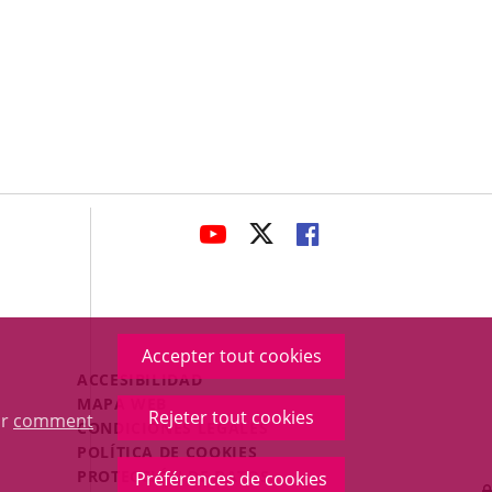
avaHeaderSocial
ENLACE
ENLACE
ENLACE
A
A
A
UNA
UNA
UNA
APLICACIÓN
APLICACIÓN
APLICACIÓN
EXTERNA.
EXTERNA.
EXTERNA.
Accepter tout cookies
Menú
ACCESIBILIDAD
Legal
MAPA WEB
Rejeter tout cookies
ur
comment
Footer
CONDICIONES LEGALES
POLÍTICA DE COOKIES
PROTECCIÓN DE DATOS
Préférences de cookies