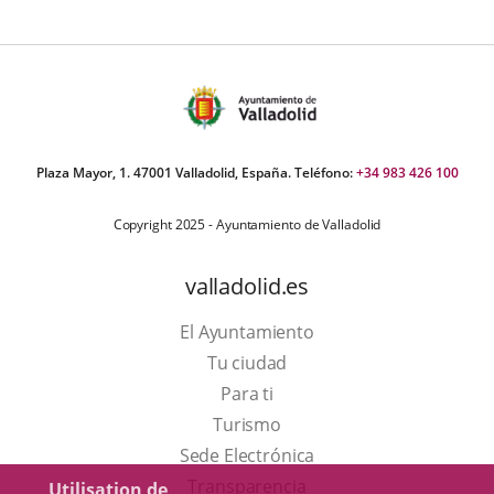
una
aplicación
externa.
Plaza Mayor, 1. 47001 Valladolid, España. Teléfono:
+34 983 426 100
Copyright 2025 - Ayuntamiento de Valladolid
valladolid.es
El Ayuntamiento
Tu ciudad
Para ti
Este
Turismo
enlace
Enlace
Sede Electrónica
se
a
Transparencia
Utilisation de