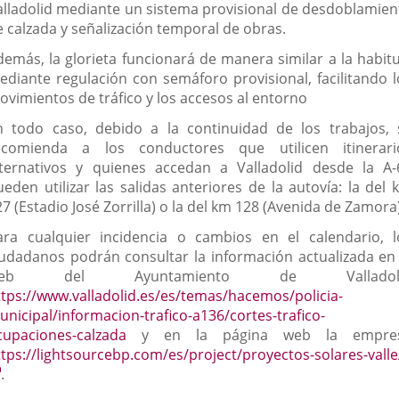
alladolid mediante un sistema provisional de desdoblamien
e calzada y señalización temporal de obras.
demás, la glorieta funcionará de manera similar a la habitu
ediante regulación con semáforo provisional, facilitando l
ovimientos de tráfico y los accesos al entorno
n todo caso, debido a la continuidad de los trabajos, 
ecomienda a los conductores que utilicen itinerari
lternativos y quienes accedan a Valladolid desde la A-
ueden utilizar las salidas anteriores de la autovía: la del 
7 (Estadio José Zorrilla) o la del km 128 (Avenida de Zamora)
ara cualquier incidencia o cambios en el calendario, l
iudadanos podrán consultar la información actualizada en 
eb del Ayuntamiento de Valladol
ttps://www.valladolid.es/es/temas/hacemos/policia-
unicipal/informacion-trafico-a136/cortes-trafico-
cupaciones-calzada
y en la página web la empre
ttps://lightsourcebp.com/es/project/proyectos-solares-valle
Enlace
.
a