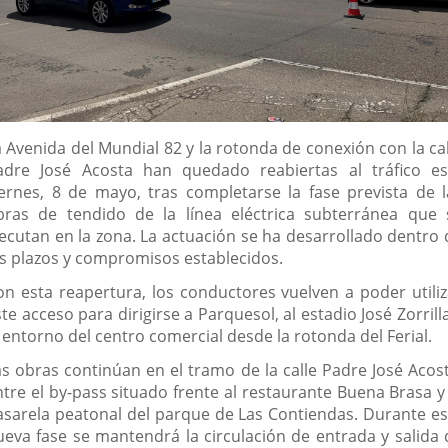
escripción
a Avenida del Mundial 82 y la rotonda de conexión con la cal
adre José Acosta han quedado reabiertas al tráfico es
iernes, 8 de mayo, tras completarse la fase prevista de l
bras de tendido de la línea eléctrica subterránea que 
jecutan en la zona. La actuación se ha desarrollado dentro 
os plazos y compromisos establecidos.
on esta reapertura, los conductores vuelven a poder utiliz
te acceso para dirigirse a Parquesol, al estadio José Zorrill
 entorno del centro comercial desde la rotonda del Ferial.
as obras continúan en el tramo de la calle Padre José Acost
ntre el by-pass situado frente al restaurante Buena Brasa y 
asarela peatonal del parque de Las Contiendas. Durante es
ueva fase se mantendrá la circulación de entrada y salida 