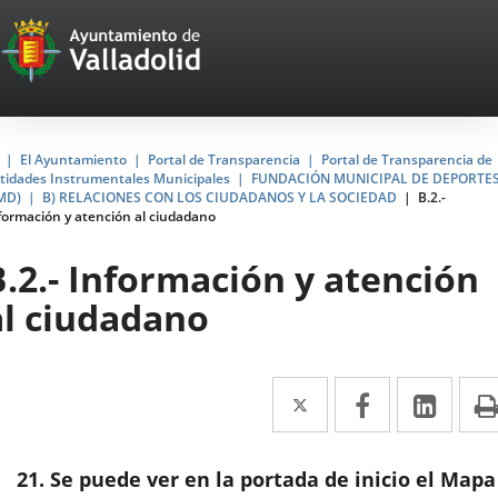
Portal
Saltar al contenido
Web
del
Ayuntamiento
Inicio
El Ayuntamiento
Portal de Transparencia
Portal de Transparencia de
tidades Instrumentales Municipales
FUNDACIÓN MUNICIPAL DE DEPORTE
de
MD)
B) RELACIONES CON LOS CIUDADANOS Y LA SOCIEDAD
B.2.-
formación y atención al ciudadano
Valladolid
B.2.- Información y atención
al ciudadano
Twitter
Enlace
Facebook
Enlace
Link
Enla
a
a
a
una
una
una
21. Se puede ver en la portada de inicio el Mapa