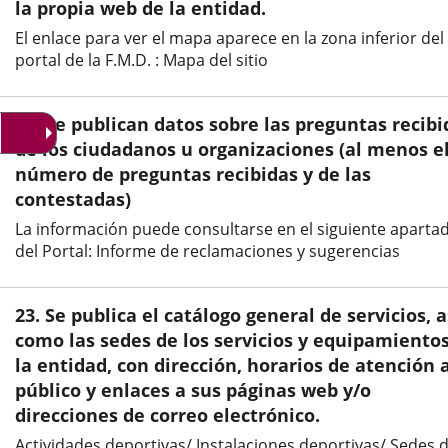
aplicación
aplicación
aplic
la propia web de la entidad.
El enlace para ver el mapa aparece en la zona inferior del
externa.
externa.
exte
portal de la F.M.D. : Mapa del sitio
22. Se publican datos sobre las preguntas recibi
de los ciudadanos u organizaciones (al menos e
número de preguntas recibidas y de las
contestadas)
La información puede consultarse en el siguiente aparta
del Portal: Informe de reclamaciones y sugerencias
23. Se publica el catálogo general de servicios, a
como las sedes de los servicios y equipamiento
la entidad, con dirección, horarios de atención 
público y enlaces a sus páginas web y/o
direcciones de correo electrónico.
Actividades deportivas/ Instalaciones deportivas/ Sedes 