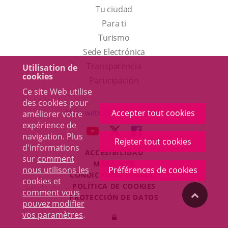
Tu ciudad
Para ti
Este
Turismo
enlace
Enlace
Sede Electrónica
se
a
Transparencia
Utilisation de
cookies
abrirá
una
Participación
Ce site Web utilise
en
aplicación
des cookies pour
una
externa.
Accepter tout cookies
Otras webs del ayuntamiento
améliorer votre
ventana
expérience de
aderSocial
ENLACE
ENLACE
ENLACE
navigation. Plus
nueva.
Rejeter tout cookies
A
A
A
d'informations
ACCESIBILIDAD
UNA
UNA
UNA
sur
comment
MAPA WEB
APLICACIÓN
APLICACIÓN
APLICACIÓN
nous utilisons les
Préférences de cookies
r
CONDICIONES LEGALES
EXTERNA.
EXTERNA.
EXTERNA.
cookies et
POLÍTICA DE COOKIES
comment vous
"Volver
PROTECCIÓN DE DATOS
pouvez modifier
Toggl
vos paramètres
.
Iniciar
navig
arriba"
sesión