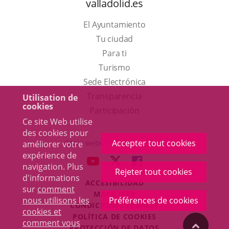
valladolid.es
El Ayuntamiento
Tu ciudad
Para ti
Este
Turismo
enlace
Enlace
Sede Electrónica
se
a
Transparencia
Utilisation de
cookies
abrirá
una
Participación
Ce site Web utilise
en
aplicación
des cookies pour
una
externa.
Accepter tout cookies
Otras webs del ayuntamiento
améliorer votre
ventana
expérience de
aderSocial
ENLACE
ENLACE
ENLACE
navigation. Plus
nueva.
Rejeter tout cookies
A
A
A
d'informations
ACCESIBILIDAD
UNA
UNA
UNA
sur
comment
MAPA WEB
APLICACIÓN
APLICACIÓN
APLICACIÓN
nous utilisons les
Préférences de cookies
r
CONDICIONES LEGALES
EXTERNA.
EXTERNA.
EXTERNA.
cookies et
POLÍTICA DE COOKIES
comment vous
"Volver
PROTECCIÓN DE DATOS