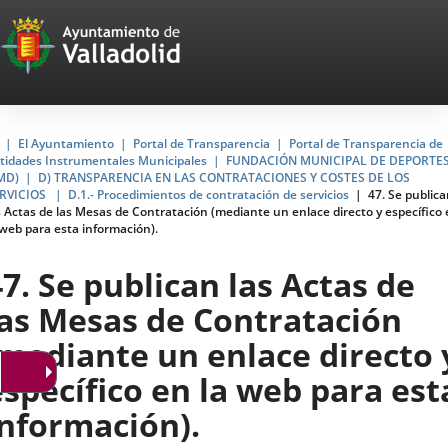
Portal
Saltar al contenido
Web
del
Ayuntamiento
Inicio
El Ayuntamiento
Portal de Transparencia
Portal de Transparencia de
tidades Instrumentales Municipales
FUNDACIÓN MUNICIPAL DE DEPORTE
de
MD)
D) TRANSPARENCIA EN LAS CONTRATACIONES Y COSTES DE LOS
RVICIOS
D.1.- Procedimientos de contratación de servicios
47. Se public
Valladolid
s Actas de las Mesas de Contratación (mediante un enlace directo y específico
 web para esta información).
47. Se publican las Actas de
las Mesas de Contratación
(mediante un enlace directo 
específico en la web para est
información).