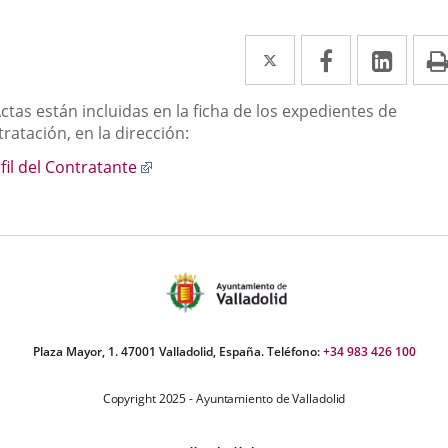
Twitter
Enlace
Facebook
Enlace
Link
Enla
a
a
a
scripción
ctas están incluidas en la ficha de los expedientes de
una
una
una
ratación, en la dirección:
aplicación
aplicación
aplic
Enlace
fil del Contratante
externa.
externa.
exte
a
una
aplicación
externa.
Plaza Mayor, 1. 47001 Valladolid, España. Teléfono:
+34 983 426 100
Copyright 2025 - Ayuntamiento de Valladolid