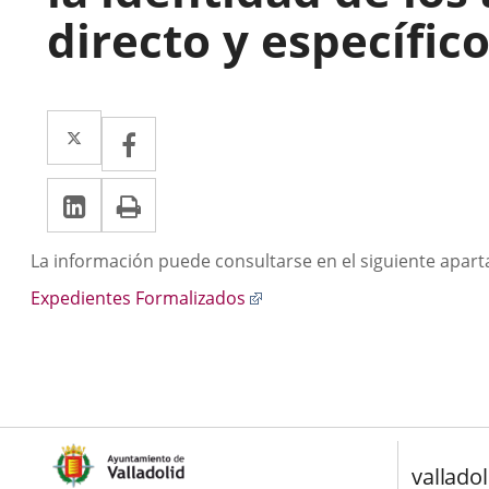
directo y específico
Twitter
Enlace
Facebook
Enlace
a
a
LinkedIn
Enlace
Imprimir
una
una
a
aplicación
aplicación
Descripción
La información puede consultarse en el siguiente apart
una
externa.
externa.
Enlace
Expedientes Formalizados
aplicación
a
externa.
una
aplicación
externa.
valladol