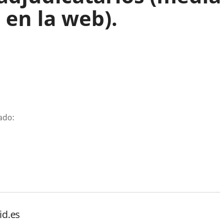
 en la web).
ado:
id.es