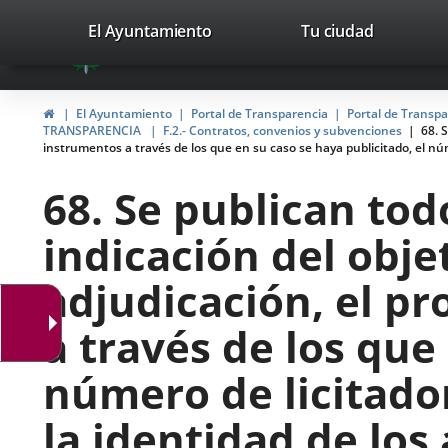
Portal
Saltar al contenido
valladolid.es
El Ayuntamiento
Tu ciudad
avaTop
Web
del
Inicio
El Ayuntamiento
Portal de Transparencia
Portal de Transp
Ayuntamiento
TRANSPARENCIA
F.2.- Contratos, convenios y subvenciones
68. 
instrumentos a través de los que en su caso se haya publicitado, el núm
de
68. Se publican tod
Valladolid
indicación del objet
adjudicación, el pr
a través de los que
número de licitado
la identidad de los