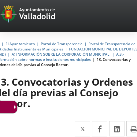
Portal
Saltar al contenido
Web
del
Ayuntamiento
Inicio
El Ayuntamiento
Portal de Transparencia
Portal de Transparencia de
tidades Instrumentales Municipales
FUNDACIÓN MUNICIPAL DE DEPORTE
de
MD)
A) INFORMACIÓN SOBRE LA CORPORACIÓN MUNICIPAL
A.3.-
formación sobre normas e instituciones municipales
13. Convocatorias y
Valladolid
denes del día previas al Consejo Rector.
13. Convocatorias y Ordenes
del día previas al Consejo
Rector.
Twitter
Enlace
Facebook
Enlace
Link
Enla
a
a
a