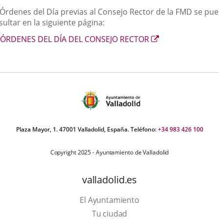
scripción
 Órdenes del Día previas al Consejo Rector de la FMD se pu
una
una
una
ultar en la siguiente página:
aplicación
aplicación
aplic
Enlace
ÓRDENES DEL DÍA DEL CONSEJO RECTOR
externa.
externa.
exte
a
una
aplicación
externa.
Plaza Mayor, 1. 47001 Valladolid, España. Teléfono:
+34 983 426 100
Copyright 2025 - Ayuntamiento de Valladolid
valladolid.es
El Ayuntamiento
Tu ciudad