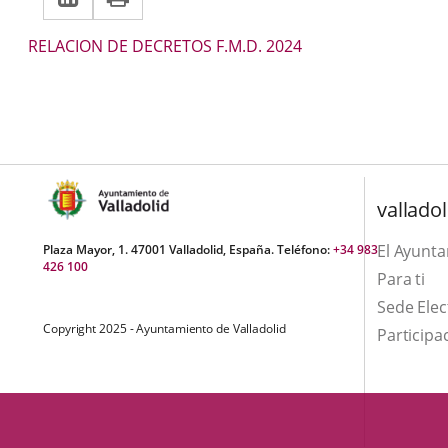
a
aplicación
aplicación
Descripción
RELACION DE DECRETOS F.M.D. 2024
una
externa.
externa.
aplicación
externa.
valladol
El Ayunt
Plaza Mayor, 1. 47001 Valladolid, España. Teléfono:
+34 983
426 100
Para ti
Sede Elec
Copyright 2025 - Ayuntamiento de Valladolid
Participa