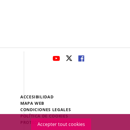
avaHeaderSocial
ENLACE
ENLACE
ENLACE
A
A
A
UNA
UNA
UNA
APLICACIÓN
APLICACIÓN
APLICACIÓN
EXTERNA.
EXTERNA.
EXTERNA.
Menú
ACCESIBILIDAD
Legal
MAPA WEB
Footer
CONDICIONES LEGALES
POLÍTICA DE COOKIES
PROTECCIÓN DE DATOS
Accepter tout cookies