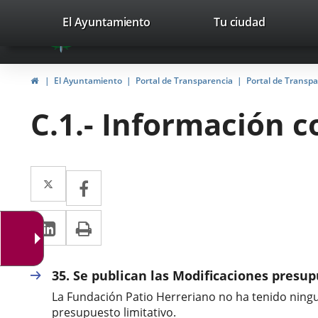
Portal
Saltar al contenido
valladolid.es
El Ayuntamiento
Tu ciudad
avaTop
Web
del
Inicio
El Ayuntamiento
Portal de Transparencia
Portal de Transp
Ayuntamiento
C.1.- Información 
de
Valladolid
Twitter
Enlace
Facebook
Enlace
a
a
LinkedIn
Enlace
Imprimir
una
una
a
aplicación
aplicación
una
externa.
35. Se publican las Modificaciones presu
externa.
aplicación
La Fundación Patio Herreriano no ha tenido ningun
presupuesto limitativo.