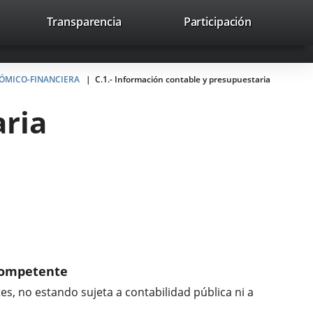
lace
Transparencia
Participación
avaHeaderSocial
Enlace
Enlace
Enlace
Recherche
to
Recherch
a
a
a
a
una
una
una
icación
aplicación
aplicación
aplicación
NÓMICO-FINANCIERA
C.1.- Información contable y presupuestaria
erna.
externa.
externa.
externa.
aria
 competente
s, no estando sujeta a contabilidad pública ni a