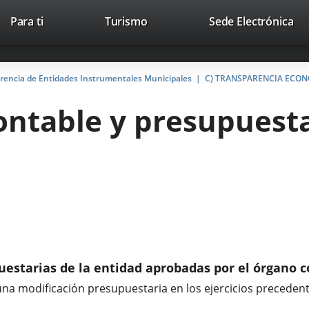
Este
En
Para ti
Turismo
Sede Electrónica
Accesibilidad
Trabaja con nosotros
Contac
enlace
a
se
un
abrirá
apl
arencia de Entidades Instrumentales Municipales
C) TRANSPARENCIA ECO
en
ext
una
contable y presupuest
ventana
nueva.
puestarias de la entidad aprobadas por el órgano
a modificación presupuestaria en los ejercicios precedente