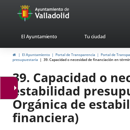
Portal
Saltar al contenido
avaTop
Web
del
Ayuntamiento
valladolid.es
El Ayuntamiento
Tu ciudad
de
Inicio
El Ayuntamiento
Portal de Transparencia
Portal de Transp
Valladolid
presupuestaria
39. Capacidad o necesidad de financiación en término
39. Capacidad o ne
estabilidad presupu
Orgánica de estabil
financiera)