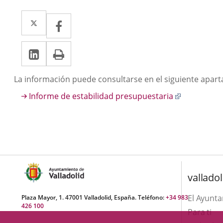
Twitter
Enlace
Facebook
Enlace
a
a
LinkedIn
Enlace
Imprimir
una
una
a
aplicación
aplicación
Descripción
La información puede consultarse en el siguiente aparta
una
externa.
externa.
Enlace
Informe de estabilidad presupuestaria
aplicación
a
externa.
una
aplicación
externa.
valladol
El Ayunt
Plaza Mayor, 1. 47001 Valladolid, España. Teléfono:
+34 983
426 100
Para ti