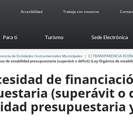
Accesibilidad
Trabaja con nosotros
Contac
Este
En
Para ti
Turismo
Sede Electrónica
enlace
a
se
u
arencia de Entidades Instrumentales Municipales
abrirá
C) TRANSPARENCIA ECO
ap
s de estabilidad presupuestaria (superávit o déficit) (Ley Orgánica de estabili
en
ex
una
cesidad de financiaci
ventana
nueva.
estaria (superávit o d
idad presupuestaria y