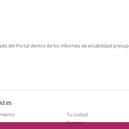
do del Portal dentro de los Informes de estabilidad presup
id.es
amiento
Tu ciudad
Este
Turismo