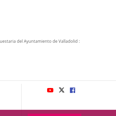
uestaria del Ayuntamiento de Valladolid :
avaHeaderSocial
ENLACE
ENLACE
ENLACE
A
A
A
UNA
UNA
UNA
APLICACIÓN
APLICACIÓN
APLICACIÓN
EXTERNA.
EXTERNA.
EXTERNA.