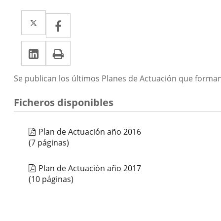
Twitter
Enlace
Facebook
Enlace
a
a
LinkedIn
Enlace
Imprimir
una
una
a
aplicación
aplicación
Descripción
Se publican los últimos Planes de Actuación que forma
una
externa.
externa.
aplicación
Ficheros disponibles
externa.
Plan de Actuación año 2016
(7 páginas)
Plan de Actuación año 2017
(10 páginas)