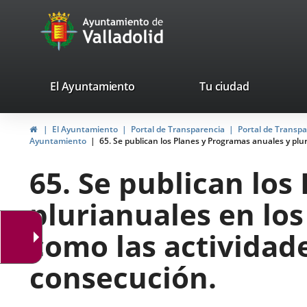
Portal
Saltar al contenido
avaTop
Web
del
Ayuntamiento
valladolid.es
El Ayuntamiento
Tu ciudad
de
Inicio
El Ayuntamiento
Portal de Transparencia
Portal de Transp
Valladolid
Ayuntamiento
65. Se publican los Planes y Programas anuales y plur
65. Se publican los
plurianuales en los
como las actividad
consecución.