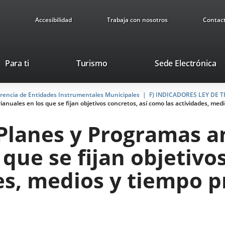
Accesibilidad
Trabaja con nosotros
Contac
Este
En
Para ti
Turismo
Sede Electrónica
enlace
a
se
u
arencia de Entidades Instrumentales Municipales
abrirá
F) INDICADORES LEY DE
ap
ianuales en los que se fijan objetivos concretos, así como las actividades, med
en
ex
una
 Planes y Programas a
ventana
nueva.
 que se fijan objetivo
es, medios y tiempo p