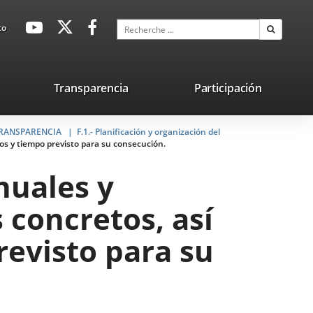
avaHeaderSocial
Enlace
Enlace
Enlace
Recherche
to
Recherch
a
a
a
una
una
una
aplicación
aplicación
aplicación
lace
Transparencia
Participación
externa.
externa.
externa.
na
 TRANSPARENCIA
licación
F.1.- Planificación y organización del
ios y tiempo previsto para su consecución.
terna.
nuales y
s concretos, así
revisto para su