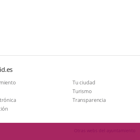
id.es
amiento
Tu ciudad
Este
Turismo
Enlace
enlace
trónica
Transparencia
a
se
ción
una
abrirá
aplicación
en
Otras webs del ayuntamiento
externa.
una