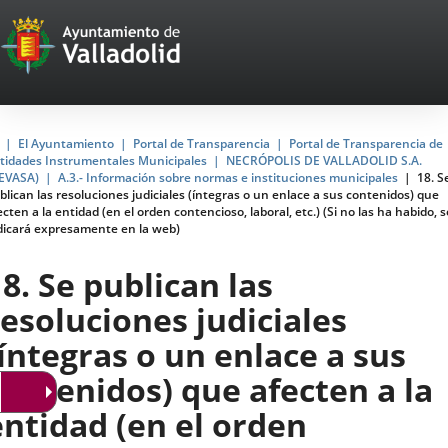
Portal
Saltar al contenido
Web
del
Ayuntamiento
Inicio
El Ayuntamiento
Portal de Transparencia
Portal de Transparencia de
tidades Instrumentales Municipales
NECRÓPOLIS DE VALLADOLID S.A.
de
EVASA)
A.3.- Información sobre normas e instituciones municipales
18. S
blican las resoluciones judiciales (íntegras o un enlace a sus contenidos) que
Valladolid
ecten a la entidad (en el orden contencioso, laboral, etc.) (Si no las ha habido, s
dicará expresamente en la web)
18. Se publican las
resoluciones judiciales
(íntegras o un enlace a sus
contenidos) que afecten a la
entidad (en el orden