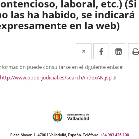
ontencioso, laboral, etc.) (Si
no las ha habido, se indicará
expresamente en la web)
Twitter
Enlace
Facebook
Enlace
Link
Enla
a
a
a
scripción
información puede consultarse en el siguiente enlace:
una
una
una
Enlace
http://www.poderjudicial.es/search/indexAN.jsp
aplicación
aplicación
aplic
a
externa.
externa.
exte
una
aplicació
externa.
Plaza Mayor, 1. 47001 Valladolid, España. Teléfono:
+34 983 426 100