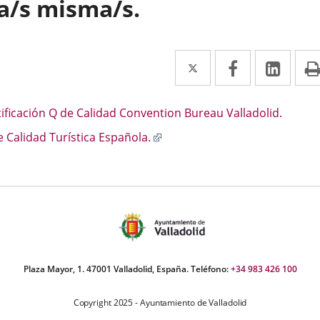
la/s misma/s.
Twitter
Enlace
Facebook
Enlace
Link
Enla
a
a
a
una
una
una
scripción
tificación Q de Calidad Convention Bureau Valladolid.
aplicación
aplicación
aplic
Enlace
e Calidad Turística Española.
a
externa.
externa.
exte
una
aplicación
externa.
Plaza Mayor, 1. 47001 Valladolid, España. Teléfono:
+34 983 426 100
Copyright 2025 - Ayuntamiento de Valladolid