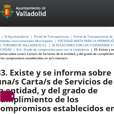
Portal
Saltar al contenido
Web
del
Ayuntamiento
Inicio
El Ayuntamiento
Portal de Transparencia
Portal de Transparencia de
tidades Instrumentales Municipales
SOCIEDAD MIXTA PARA LA PROMOCI
de
L TURISMO DE VALLADOLID S.L.
B) RELACIONES CON LOS CIUDADANOS Y 
OCIEDAD
B.3.- Grado de compromiso para con la ciudadanía
33. Existe y s
Valladolid
forma sobre una/s Carta/s de Servicios de la entidad, y del grado de cumplimie
 los compromisos establecidos en la/s misma/s.
33. Existe y se informa sobre
una/s Carta/s de Servicios de
la entidad, y del grado de
cumplimiento de los
compromisos establecidos e