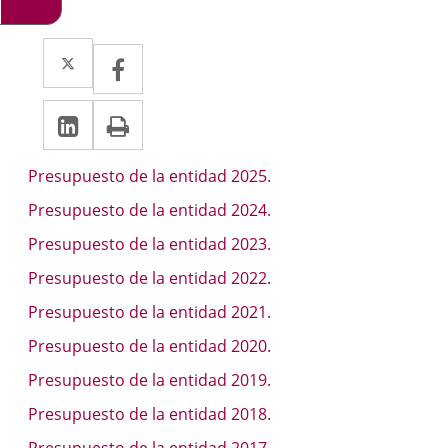
Twitter
Enlace
Facebook
Enlace
a
a
LinkedIn
Enlace
Imprimir
una
una
a
aplicación
aplicación
Descripción
Presupuesto de la entidad 2025.
una
externa.
externa.
Presupuesto de la entidad 2024.
aplicación
Presupuesto de la entidad 2023.
externa.
Presupuesto de la entidad 2022.
Presupuesto de la entidad 2021.
Presupuesto de la entidad 2020.
Presupuesto de la entidad 2019.
Presupuesto de la entidad 2018.