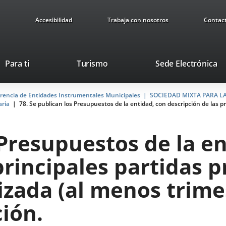
Accesibilidad
Trabaja con nosotros
Contac
Este
En
Para ti
Turismo
Sede Electrónica
enlace
a
se
u
arencia de Entidades Instrumentales Municipales
abrirá
SOCIEDAD MIXTA PARA L
ap
aria
78. Se publican los Presupuestos de la entidad, con descripción de las p
en
ex
una
ventana
 Presupuestos de la e
nueva.
principales partidas 
izada (al menos trim
ión.