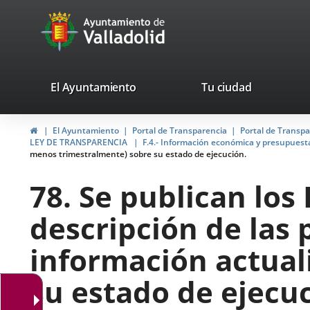
Portal
Saltar al contenido
avaTop
Web
del
Ayuntamiento
valladolid.es
El Ayuntamiento
Tu ciudad
de
Inicio
El Ayuntamiento
Portal de Transparencia
Portal de Transp
Valladolid
LEY DE TRANSPARENCIA
F.4.- Información económica y presupuest
menos trimestralmente) sobre su estado de ejecución.
78. Se publican los
descripción de las 
información actual
su estado de ejecuc