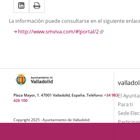
LinkedIn
Enlace
Imprimir
una
una
a
aplicación
aplicación
Descripción
La información puede consultarse en el siguiente enlac
una
externa.
externa.
http://www.smviva.com/#!portal/2
aplicación
externa.
valladol
El Ayunt
Plaza Mayor, 1. 47001 Valladolid, España. Teléfono:
+34 983
426 100
Para ti
Sede Elec
Copyright 2025 - Ayuntamiento de Valladolid
Participa