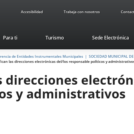
Accesibilidad
Trabaja con nosotros
Contac
Este
En
Para ti
Turismo
Sede Electrónica
enlace
a
se
u
arencia de Entidades Instrumentales Municipales
abrirá
SOCIEDAD MUNICIPAL DE S
ap
fican las direcciones electrónicas del/los responsable políticos y administrativo
en
ex
una
s direcciones electrón
ventana
nueva.
os y administrativos