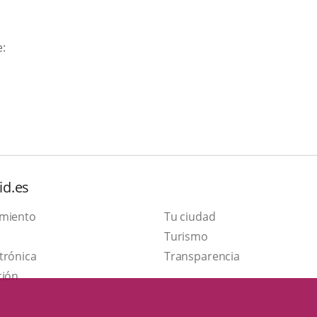
e:
id.es
amiento
Tu ciudad
Este
Turismo
Enlace
enlace
trónica
Transparencia
a
se
ción
una
abrirá
aplicación
en