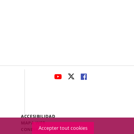
avaHeaderSocial
ENLACE
ENLACE
ENLACE
A
A
A
UNA
UNA
UNA
APLICACIÓN
APLICACIÓN
APLICACIÓN
EXTERNA.
EXTERNA.
EXTERNA.
Menú
ACCESIBILIDAD
Legal
MAPA WEB
Accepter tout cookies
Footer
CONDICIONES LEGALES