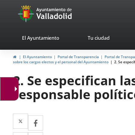
Portal
Saltar al contenido
avaTop
Web
del
Ayuntamiento
valladolid.es
El Ayuntamiento
Tu ciudad
de
Inicio
El Ayuntamiento
Portal de Transparencia
Portal de Transp
Valladolid
sobre los cargos electos y el personal del Ayuntamiento
2. Se especi
2. Se especifican la
responsable polític
Twitter
Enlace
Facebook
Enlace
a
a