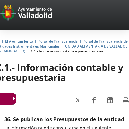
Portal
Saltar al contenido
Web
del
Ayuntamiento
Inicio
El Ayuntamiento
Portal de Transparencia
Portal de Transparencia de
tidades Instrumentales Municipales
UNIDAD ALIMENTARIA DE VALLADOLI
de
A. (MERCAOLID)
C.1.- Información contable y presupuestaria
Valladolid
C.1.- Información contable y
presupuestaria
Twitter
Enlace
Facebook
Enlace
Link
Enla
a
a
a
una
una
una
36. Se publican los Presupuestos de la entidad
aplicación
aplicación
aplic
La información puede consultarse en el siguiente