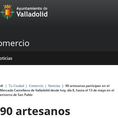
Portal
Saltar al contenido
Web
del
Ayuntamiento
omercio
de
Valladolid
icio
rvicios
entros
yudas
ormativas
blicaciones
oticias
genda
ubvenciones
Inicio
Tu Ciudad
Comercio
Noticias
90 artesanos participan en el
Mercado Castellano de Valladolid desde hoy, día 8, hasta el 13 de mayo en el
entorno de San Pablo
90 artesanos