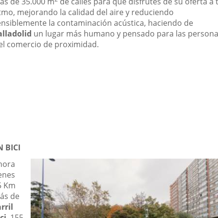
ás de 35.000 m
de calles para que disfrutes de su oferta a 
itmo, mejorando la calidad del aire y reduciendo
ensiblemente la contaminación acústica, haciendo de
alladolid
un lugar más humano y pensado para las person
 el comercio de proximidad.
N BICI
hora
ienes
5 Km
ás de
rril
ci
, 155