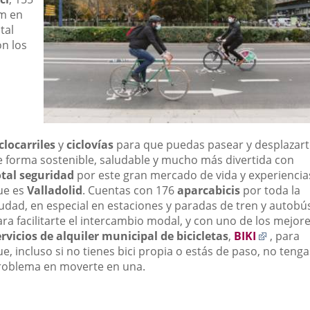
m en
tal
on los
clocarriles
y
ciclovías
para que puedas pasear y desplazart
e forma sostenible, saludable y mucho más divertida con
otal seguridad
por este gran mercado de vida y experiencia
ue es
Valladolid
. Cuentas con 176
aparcabicis
por toda la
iudad, en especial en estaciones y paradas de tren y autobú
ra facilitarte el intercambio modal, y con uno de los mejor
Enlace
ervicios de alquiler municipal de bicicletas
,
BIKI
, para
a
e, incluso si no tienes bici propia o estás de paso, no tenga
una
roblema en moverte en una.
aplicac
externa