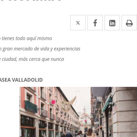
Twitter
Enlace
Facebook
Enlace
Linke
Enlace
I
a
a
a
escripción
 tienes todo aquí mismo
una
una
una
 gran mercado de vida y experiencias
aplicación
aplicación
aplica
 ciudad, más cerca que nunca
externa.
externa.
extern
ASEA VALLADOLID