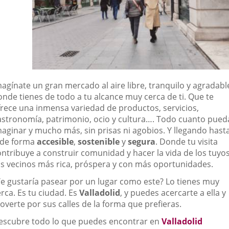
agínate un gran mercado al aire libre, tranquilo y agradabl
onde tienes de todo a tu alcance muy cerca de ti. Que te
frece una inmensa variedad de productos, servicios,
astronomía, patrimonio, ocio y cultura…. Todo cuanto pued
maginar y mucho más, sin prisas ni agobios. Y llegando hast
i de forma
accesible
,
sostenible
y
segura
. Donde tu visita
ontribuye a construir comunidad y hacer la vida de los tuyos
us vecinos más rica, próspera y con más oportunidades.
Te gustaría pasear por un lugar como este? Lo tienes muy
rca. Es tu ciudad. Es
Valladolid
, y puedes acercarte a ella y
overte por sus calles de la forma que prefieras.
escubre todo lo que puedes encontrar en
Valladolid