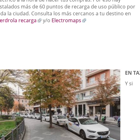
aplicación
nstalados más de 60 puntos de recarga de uso público por
externa.
oda la ciudad. Consulta los más cercanos a tu destino en
Enlace
Enlace
berdrola recarga
y/o
Electromaps
a
a
una
una
aplicación
aplicación
externa.
externa.
EN TA
Y si