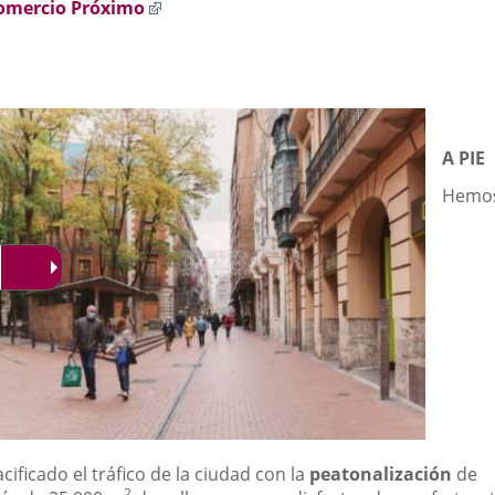
Enlace
omercio Próximo
a
una
aplicación
externa.
A PIE
Hemo
cificado el tráfico de la ciudad con la
peatonalización
de
2