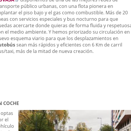
a
ransporte público urbanas, con una flota pionera en
una
mplantar el piso bajo y el gas como combustible. Más de 20
aplicación
íneas con servicios especiales y bus nocturno para que
externa.
uedas acercarte donde quieras de forma fluida y respetuos
on el medio ambiente. Y hemos priorizado su circulación en 
uevo esquema viario para que los desplazamientos en
utobús
sean más rápidos y eficientes con 6 Km de carril
us/taxi, más de la mitad de nueva creación.
N COCHE
 optas
r el
ehículo