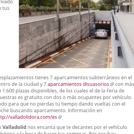
rivado
n tus
esplazamientos tienes 7 aparcamientos subterráneos en el
Enlace
entro de la ciudad y 7
aparcamientos disuasorios
con má
a
 1.600 plazas disponibles, de los cuales el de la Feria de
una
uestras es gratuito con dos o más ocupantes por vehículo.
aplicaci
odo para que no pierdas tu tiempo dando vueltas con el
externa.
oche buscando aparcamiento. Información en
Enlace
ttp://valladolidora.com/es
a
n
Valladolid
nos encanta que te decantes por el vehículo
una
léctrico a la hora de hacer tus compras. Por eso hay