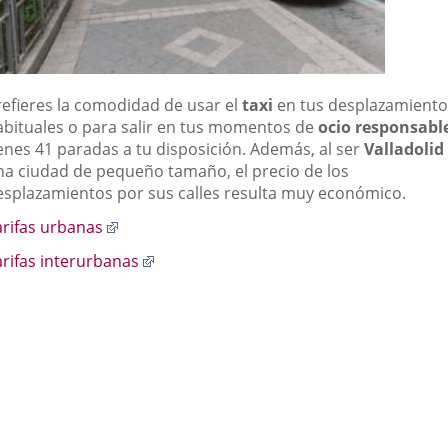
refieres la comodidad de usar el
taxi
en tus desplazamiento
abituales o para salir en tus momentos de
ocio responsabl
ienes 41 paradas a tu disposición. Además, al ser
Valladolid
na ciudad de pequeño tamaño, el precio de los
esplazamientos por sus calles resulta muy económico.
Enlace
arifas urbanas
a
Enlace
arifas interurbanas
una
a
aplicación
una
externa.
aplicación
externa.