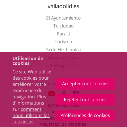
valladolid.es
El Ayuntamiento
Tu ciudad
Para ti
Este
Turismo
enlace
Enlace
Sede Electrónica
se
a
Transparencia
Utilisation de
cookies
abrirá
una
Participación
Ce site Web utilise
en
aplicación
des cookies pour
una
externa.
Accepter tout cookies
Otras webs del ayuntamiento
améliorer votre
ventana
expérience de
aderSocial
ENLACE
ENLACE
ENLACE
navigation. Plus
nueva.
Rejeter tout cookies
A
A
A
d'informations
ACCESIBILIDAD
UNA
UNA
UNA
sur
comment
MAPA WEB
APLICACIÓN
APLICACIÓN
APLICACIÓN
nous utilisons les
Préférences de cookies
r
CONDICIONES LEGALES
EXTERNA.
EXTERNA.
EXTERNA.
cookies et
POLÍTICA DE COOKIES