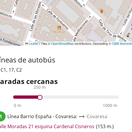
Leaflet
|
Tiles ©
OpenStreetMap
contributors. Geocoding ©
OSM Nominat
íneas de autobús
,
C1
,
17
,
C2
aradas cercanas
250 m
0 m
1000 m
1
Línea
Barrio España - Covaresa
:
Covaresa
Enlace
alle Moradas 21 esquina Cardenal Cisneros
(
153
m.
)