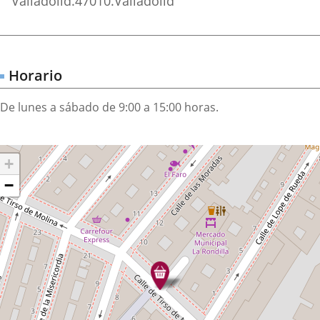
Valladolid.
47010.
Valladolid
Horario
De lunes a sábado de 9:00 a 15:00 horas.
Dónde
auter
+
stamos?
rte
−