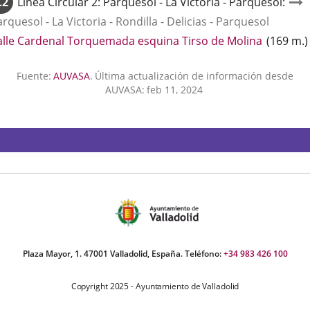
C2
Línea
Circular 2: Parquesol - La Victoria - Parquesol
:
aplicació
rquesol - La Victoria - Rondilla - Delicias - Parquesol
externa.
Enlace
alle Cardenal Torquemada esquina Tirso de Molina
(
169
m.
)
a
una
Fuente:
AUVASA
.
Última actualización de información desde
aplicació
AUVASA:
feb 11, 2024
externa.
Plaza Mayor, 1. 47001 Valladolid, España. Teléfono:
+34 983 426 100
Copyright 2025 - Ayuntamiento de Valladolid