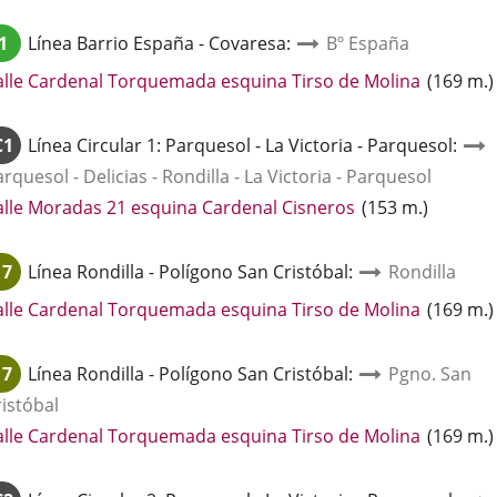
a
una
1
Línea
Barrio España - Covaresa
:
Bº España
aplicación
externa.
Enlace
alle Cardenal Torquemada esquina Tirso de Molina
(
169
m.
)
a
una
C1
Línea
Circular 1: Parquesol - La Victoria - Parquesol
:
aplicació
rquesol - Delicias - Rondilla - La Victoria - Parquesol
externa.
Enlace
alle Moradas 21 esquina Cardenal Cisneros
(
153
m.
)
a
una
17
Línea
Rondilla - Polígono San Cristóbal
:
Rondilla
aplicación
externa.
Enlace
alle Cardenal Torquemada esquina Tirso de Molina
(
169
m.
)
a
una
17
Línea
Rondilla - Polígono San Cristóbal
:
Pgno. San
aplicació
ristóbal
externa.
Enlace
alle Cardenal Torquemada esquina Tirso de Molina
(
169
m.
)
a
una