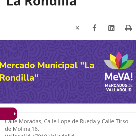
"La Rondilla"
Twitter
Enlace
Facebook
Enlace
Linke
Enlace
I
a
a
a
una
una
una
aplicación
aplicación
aplica
Mercado Municipal "La
externa.
externa.
extern
Rondilla"
Dirección
Adresse
Calle Moradas, Calle Lope de Rueda y Calle Tirso
postale
de Molina,16.