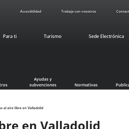
Accesibilidad
Trabaja con nosotros
Contac
Este
En
Para ti
Turismo
Sede Electrónica
enlace
a
se
u
abrirá
ap
en
ex
una
ventana
Ayudas y
nueva.
tros
subvenciones
Normativas
Public
 al aire libre en Valladolid
ibre en Valladolid