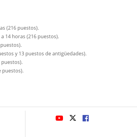
as (216 puestos).
 a 14 horas (216 puestos).
 puestos).
uestos y 13 puestos de antigüedades).
7 puestos).
e puestos).
avaHeaderSocial
ENLACE
ENLACE
ENLACE
A
A
A
UNA
UNA
UNA