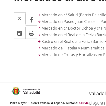
Descripción
Twitter
Enlace
Mercado en c/ Salud (Barrio Pajarill
Facebook
Enlace
Mercado en Paseo Juan Carlos I - Par
a
a
Mercado en c/ Doctor Ochoa y c/ Pra
LinkedIn
Enlace
Imprimir
una
una
Mercado en el Real de la Feria (Barr
a
aplicación
aplicación
Rastro en el Real de la Feria (Barrio
una
externa.
Mercado de Filatelia y Numismática
externa.
aplicación
Mercado de Frutas y Hortalizas en 
externa.
valladol
El Ayunt
Plaza Mayor, 1. 47001 Valladolid, España. Teléfono:
+34 983