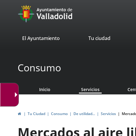
Portal
Saltar al contenido
avaTop
Web
del
Ayuntamiento
valladolid.es
El Ayuntamiento
Tu ciudad
de
Valladolid
Consumo
Inicio
Servicios
Cen
Inicio
Tu Ciudad
Consumo
De utilidad...
Servicios
Mercados
Mercados al aire l